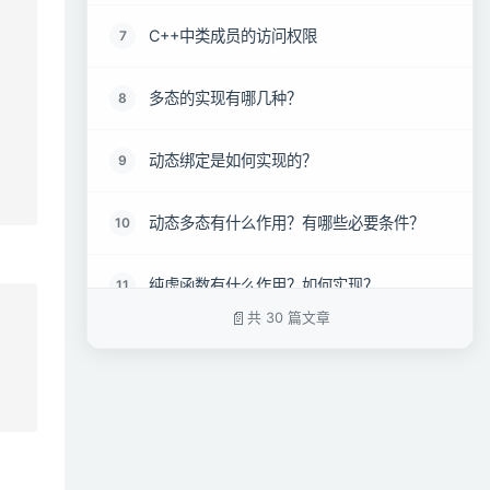
C++中类成员的访问权限
7
多态的实现有哪几种？
8
动态绑定是如何实现的？
9
动态多态有什么作用？有哪些必要条件？
10
纯虚函数有什么作用？如何实现？
11
共 30 篇文章
虚函数表是针对类的还是针对对象的？同一
12
个类的两个对象的虚函数表是怎么维护的？
为什么基类的构造函数不能定义为虚函数？
13
为什么基类的析构函数需要定义为虚函数？
14