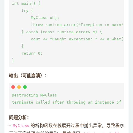
int main() {

    try {

        MyClass obj;

        throw runtime_error("Exception in main");

    } catch (const runtime_error& e) {

        cout << "Caught exception: " << e.what() <<
    }

    return 0;

输出（可能崩溃）：
Destructing MyClass

问题分析：
–
MyClass
的析构函数在栈展开过程中抛出异常，导致程序