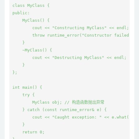
class MyClass {

public:

    MyClass() {

        cout << "Constructing MyClass" << endl;

        throw runtime_error("Constructor failed")
    }

    ~MyClass() {

        cout << "Destructing MyClass" << endl;

    }

};

int main() {

    try {

        MyClass obj; // 构造函数抛出异常

    } catch (const runtime_error& e) {

        cout << "Caught exception: " << e.what() <<
    }

    return 0;
