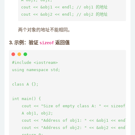
cout << &obj1 << endl; // obj1 的地址

两个对象的地址不能相同。
3. 示例：验证
sizeof
返回值
#include <iostream>

using namespace std;

class A {};

int main() {

    cout << "Size of empty class A: " << sizeof(A)
    A obj1, obj2;

    cout << "Address of obj1: " << &obj1 << endl;

    cout << "Address of obj2: " << &obj2 << endl;

    return 0;
