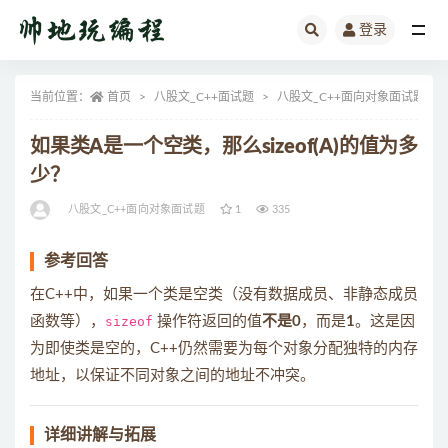
登录
全部
当前位置：
首页
八股文_C++面试题
八股文_C++面向对象面试题
如果类A是一个空类，那么sizeof(A)的值为多
少？
八股文_C++面向对象面试题
1
335
参考回答
在C++中，如果一个类是空类（没有数据成员、非静态成员
函数等），
sizeof
操作符返回的值
不是0
，而是
1
。这是因
为即使类是空的，C++仍然需要为每个对象分配独特的内存
地址，以保证不同对象之间的地址不冲突。
详细讲解与拓展