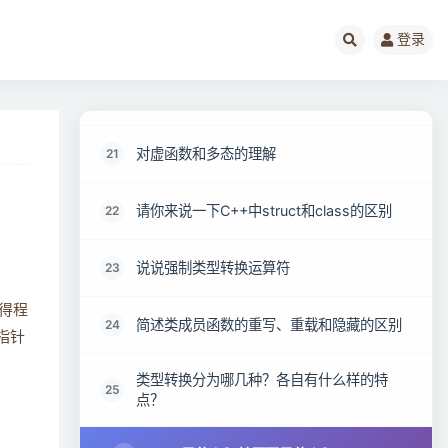
覆盖和重载之间有什么区别？
19
登录
拷贝构造函数和赋值运算符重载之间有什么
20
区别？
对虚函数和多态的理解
21
请你来说一下C++中struct和class的区别
22
说说强制类型转换运算符
23
使得程
简述类成员函数的重写、重载和隐藏的区别
24
指针
类型转换分为哪几种？各自有什么样的特
25
点？