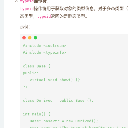
typeid
操作符
：
typeid
操作符用于获取对象的类型信息。对于多态类型（
态类型，
typeid
返回的是静态类型。
示例：
#include <iostream>

#include <typeinfo>

class Base {

public:

   virtual void show() {}

};

class Derived : public Base {};

int main() {

   Base* basePtr = new Derived();

   std::cout << "The type of basePtr is: " <<