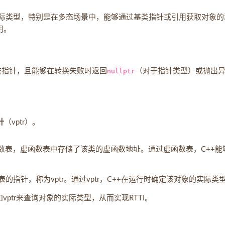
的实际类型，特别是在多态场景中，能够通过基类指针或引用获取对象的
用。
类指针，且能够在转换失败时返回
nullptr
（对于指针类型）或抛出
针
（vptr）。
数表，虚函数表中存储了该类的虚函数地址。通过虚函数表，C++能
指针，称为vptr。通过vptr，C++在运行时确定该对象的实际类
ptr来查询对象的实际类型，从而实现RTTI。