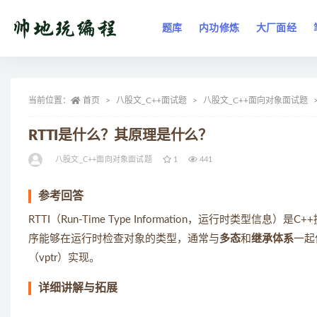
题库
内功修炼
大厂面经
全部
当前位置：
首页
八股文_C++面试题
八股文_C++面向对象面试题
RTTI是什么？其原理是什么？
八股文_C++面向对象面试题
1
441
参考回答
RTTI（Run-Time Type Information，运行时类
序能够在运行时检查对象的类型，通常与
多态
和
继承体系
一起
（vptr）实现。
详细讲解与拓展