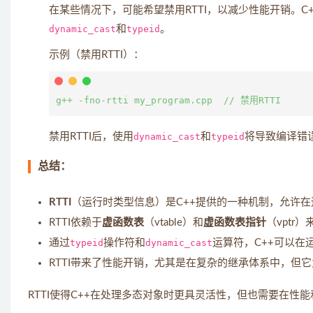
在某些情况下，可能希望禁用RTTI，以减少性能开销。C
dynamic_cast
和
typeid
。
示例（禁用RTTI）：
禁用RTTI后，使用
dynamic_cast
和
typeid
将导致编译错
总结：
RTTI
（运行时类型信息）是C++提供的一种机制，允许
RTTI依赖于
虚函数表
（vtable）和
虚函数表指针
（vptr
通过
typeid
操作符和
dynamic_cast
运算符，C++可以在
RTTI带来了性能开销，尤其是在复杂的继承体系中，但
RTTI使得C++在处理多态对象时更具灵活性，但也需要在性