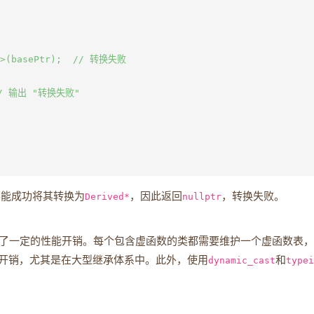
d*>(basePtr);  // 转换失败

 // 输出 "转换失败"

不能成功将其转换为
Derived*
，因此返回
nullptr
，转换失败。
来了一定的性能开销。每个包含虚函数的类都需要维护一个虚函数表
开销，尤其是在大型继承体系中。此外，使用
dynamic_cast
和
typei