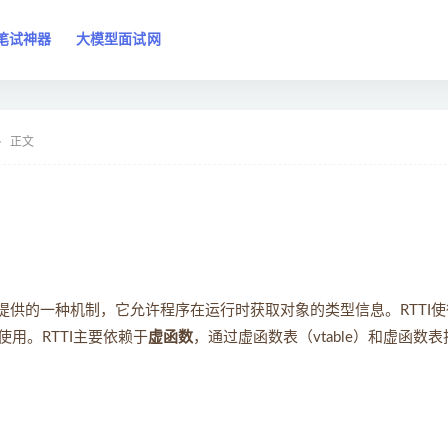
笔试神器
大模型面试网
正文
型信息）是C++提供的一种机制，它允许程序在运行时获取对象的类型信息。RTTI
使用。RTTI主要依赖于
虚函数
，通过虚函数表（vtable）和虚函数表