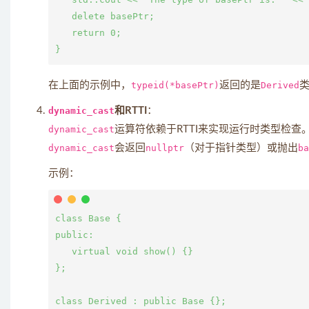
   delete basePtr;

   return 0;

在上面的示例中，
typeid(*basePtr)
返回的是
Derived
dynamic_cast
和RTTI
：
dynamic_cast
运算符依赖于RTTI来实现运行时类型检
dynamic_cast
会返回
nullptr
（对于指针类型）或抛出
ba
示例：
class Base {

public:

   virtual void show() {}

};

class Derived : public Base {};
