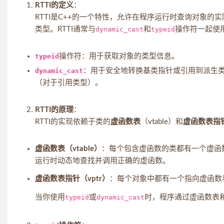
RTTI的定义
：
RTTI是C++的一个特性，允许在程序运行时查询对象
类型。RTTI通常与
dynamic_cast
和
typeid
操作符一起使
typeid
操作符：用于获取对象的类型信息。
dynamic_cast
：用于安全地转换基类指针或引用到派生
（对于引用类型）。
RTTI的原理
：
RTTI的实现依赖于类的
虚函数表
（vtable）和
虚函数表指
虚函数表（vtable）
：每个包含虚函数的类都有一个虚函
运行时动态地查找并调用正确的虚函数。
虚函数表指针（vptr）
：每个对象中都有一个指向虚函数表的
当你使用
typeid
或
dynamic_cast
时，程序通过虚函数表和v