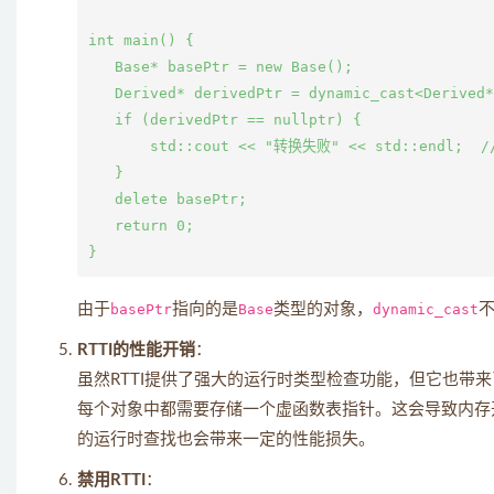
int main() {

   Base* basePtr = new Base();

   Derived* derivedPtr = dynamic_cast<Derive
   if (derivedPtr == nullptr) {

       std::cout << "转换失败" << std::endl; 
   }

   delete basePtr;

   return 0;

由于
basePtr
指向的是
Base
类型的对象，
dynamic_cast
RTTI的性能开销
：
虽然RTTI提供了强大的运行时类型检查功能，但它也带
每个对象中都需要存储一个虚函数表指针。这会导致内存
的运行时查找也会带来一定的性能损失。
禁用RTTI
：