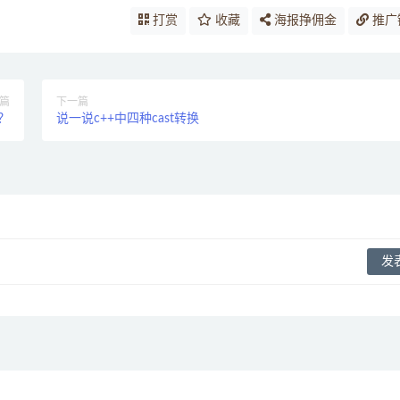
打赏
收藏
海报挣佣金
推广
篇
下一篇
？
说一说c++中四种cast转换