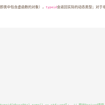
即类中包含虚函数的对象），
typeid
会返回实际的动态类型；对于
 typeid(*basePtr).name() << std::endl;  // 输出Derived类型
