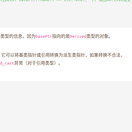
类类型的信息，因为
basePtr
指向的是
Derived
类型的对象。
查。它可以将基类指针或引用转换为派生类指针，如果转换不合法，
d_cast
异常（对于引用类型）。