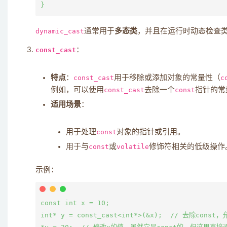
dynamic_cast
通常用于
多态类
，并且在运行时动态检查
const_cast
：
特点
：
const_cast
用于移除或添加对象的常量性（
c
例如，可以使用
const_cast
去除一个
const
指针的常
适用场景
：
用于处理
const
对象的指针或引用。
用于与
const
或
volatile
修饰符相关的低级操作
示例：
const int x = 10;

int* y = const_cast<int*>(&x);  // 去除const