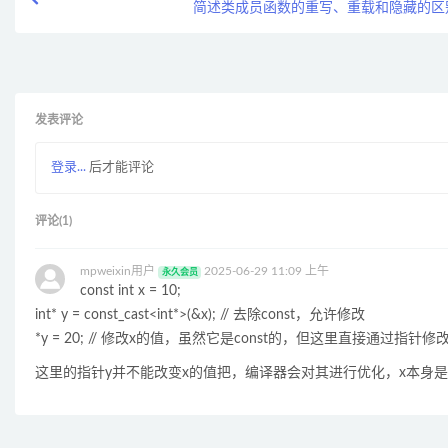
简述类成员函数的重写、重载和隐藏的区
发表评论
登录...
后才能评论
评论(1)
mpweixin用户
2025-06-29 11:09 上午
永久会员
const int x = 10;
int* y = const_cast<int*>(&x); // 去除const，允许修改
*y = 20; // 修改x的值，虽然它是const的，但这里直接通过指针修
这里的指针y并不能改变x的值把，编译器会对其进行优化，x本身