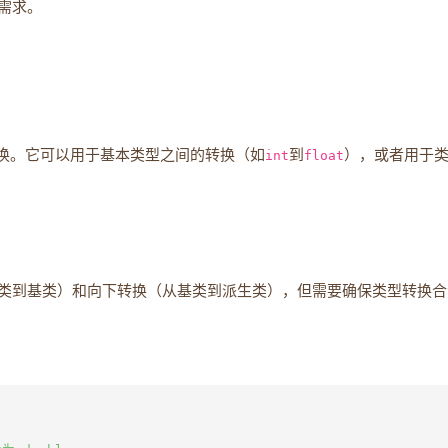
需求。
换。它可以用于基本类型之间的转换（如
int
到
float
），或者用于
类到基类）和向下转换（从基类到派生类），但需要确保类型转换合