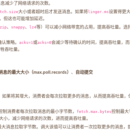
消息减少了网络请求的次数。
tch.size
大小或者超时后才发送消息。如果将
linger.ms
设置得更
。但这也可能增加延迟。
zip
、
snappy
、
lz4
等）可以减小网络带宽的占用，提高吞吐量。选
确认策略。
acks=1
或
acks=0
会减少等待确认的时间，提高吞吐量，而
牺牲吞吐量。
息的最大大小（max.poll.records）
、
自动提交
。如果将其增大，消费者会每次拉取更多的消息，从而提高吞吐量，
控制消费者每次拉取消息的最小字节数，
fetch.max.bytes
控制最大
大小，减少网络请求的次数，进而提高吞吐量。
最大消息拉取字节数。调大该值可以让消费者一次拉取更多的消息，