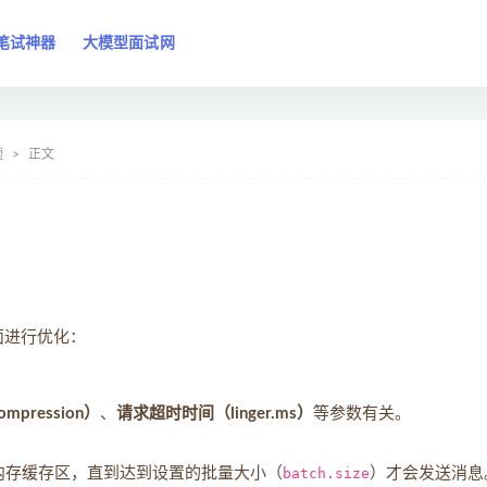
笔试神器
大模型面试网
题
正文
面进行优化：
pression）
、
请求超时时间（linger.ms）
等参数有关。
内存缓存区，直到达到设置的批量大小（
batch.size
）才会发送消息