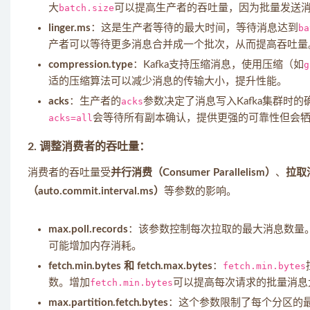
大
batch.size
可以提高生产者的吞吐量，因为批量发送
linger.ms
：这是生产者等待的最大时间，等待消息达到
ba
产者可以等待更多消息合并成一个批次，从而提高吞吐量
compression.type
：Kafka支持压缩消息，使用压缩（如
g
适的压缩算法可以减少消息的传输大小，提升性能。
acks
：生产者的
acks
参数决定了消息写入Kafka集群时的
acks=all
会等待所有副本确认，提供更强的可靠性但会
2.
调整消费者的吞吐量
：
消费者的吞吐量受
并行消费（Consumer Parallelism）
、
拉取消
（auto.commit.interval.ms）
等参数的影响。
max.poll.records
：该参数控制每次拉取的最大消息数量
可能增加内存消耗。
fetch.min.bytes 和 fetch.max.bytes
：
fetch.min.bytes
数。增加
fetch.min.bytes
可以提高每次请求的批量消息
max.partition.fetch.bytes
：这个参数限制了每个分区的