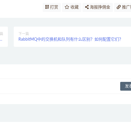
打赏
收藏
海报挣佣金
推广
篇
下一篇
什
RabbitMQ中的交换机和队列有什么区别？如何配置它们？
？