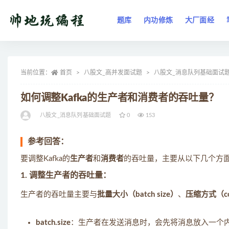
题库
内功修炼
大厂面经
全部
当前位置：
首页
八股文_高并发面试题
八股文_消息队列基础面试
如何调整Kafka的生产者和消费者的吞吐量？
八股文_消息队列基础面试题
0
153
参考回答：
要调整Kafka的
生产者
和
消费者
的吞吐量，主要从以下几个方
1.
调整生产者的吞吐量
：
生产者的吞吐量主要与
批量大小（batch size）
、
压缩方式（com
batch.size
：生产者在发送消息时，会先将消息放入一个