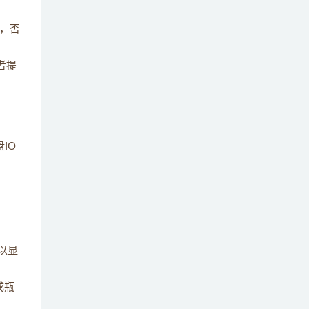
什么是消息的压缩？为什么需要压缩消息？
12
，否
如何处理消息队列中的消息重复消费问题？
13
者提
请解释什么是消息队列的幂等性，为什么它
14
是重要的？
如何设计一个高可用的消息队列系统？
15
IO
消息队列在分布式系统中的作用是什么？如
16
何解决分布式事务问题？
请描述一下Kafka与RabbitMQ的主要区别。
17
以显
在Kafka中，什么是分区、偏移量和消费者
18
组？它们的作用是什么？
成瓶