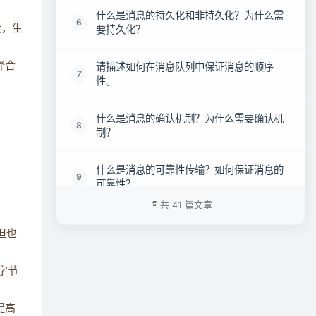
什么是消息的持久化和非持久化？为什么需
6
大，生
要持久化？
择合
请描述如何在消息队列中保证消息的顺序
7
性。
什么是消息的确认机制？为什么需要确认机
8
制？
什么是消息的可靠性传输？如何保证消息的
9
可靠性？
共 41 篇文章
请解释消息队列中的消息堆积现象以及如何
10
但也
处理堆积问题。
字节
如何确保消息在消息队列中的安全性，如防
11
止消息被篡改或窃取？
提高