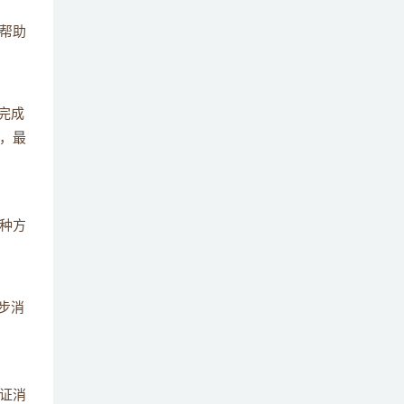
35
些？举例说明。
帮助
消息队列的消息过期策略是怎样的？有什么
36
作用？
完成
什么是消息队列的消息过滤功能，如何使用
，最
37
它来提高处理效率？
如何设计一个支持高吞吐量的消息队列系
38
统，有哪些关键点和优化措施？
种方
在使用消息队列时，如何平衡系统的吞吐量
39
和消息的延迟？
步消
当消息队列出现故障或性能瓶颈时，你通常
40
如何进行排查和解决问题？
结合你的项目经验，分享一些在使用消息队
证消
41