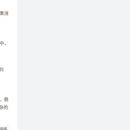
果消
中，
列
、稳
杂的
链接