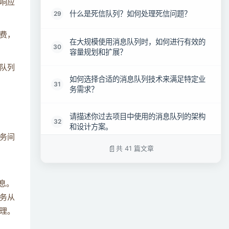
响应
什么是死信队列？如何处理死信问题？
29
费，
在大规模使用消息队列时，如何进行有效的
30
容量规划和扩展？
队列
如何选择合适的消息队列技术来满足特定业
31
务需求？
请描述你过去项目中使用的消息队列的架构
32
和设计方案。
务间
共 41 篇文章
如何处理消息队列中的数据一致性问题，例
33
如分布式事务的处理？
息。
对于一个实时性要求很高的场景，你会选择
34
务从
哪种消息队列技术，为什么？
理。
消息队列在大数据处理中的应用场景有哪