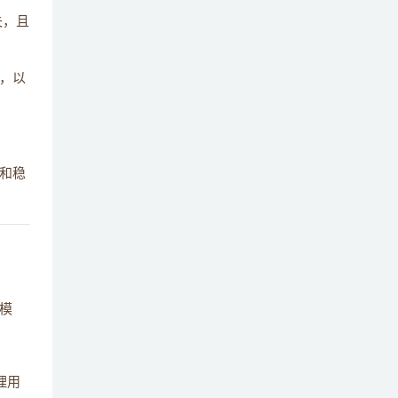
在使用消息队列时，如何平衡系统的吞吐量
失，且
39
和消息的延迟？
当消息队列出现故障或性能瓶颈时，你通常
，以
40
如何进行排查和解决问题？
结合你的项目经验，分享一些在使用消息队
41
列时的最佳实践和经验教训。
量和稳
模
理用