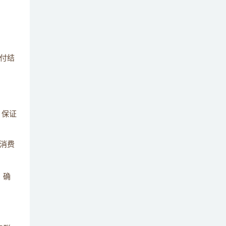
付结
，保证
消费
）确