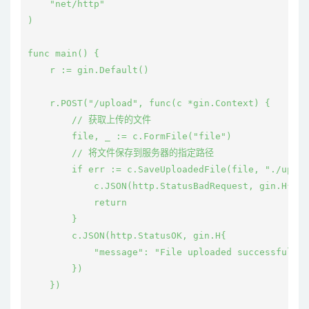
    "net/http"

)

func main() {

    r := gin.Default()

    r.POST("/upload", func(c *gin.Context) {

        // 获取上传的文件

        file, _ := c.FormFile("file")

        // 将文件保存到服务器的指定路径

        if err := c.SaveUploadedFile(file, "./uploa
            c.JSON(http.StatusBadRequest, gin.H{"er
            return

        }

        c.JSON(http.StatusOK, gin.H{

            "message": "File uploaded successfully"
        })

    })
