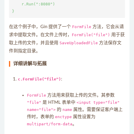
    r.Run(":8080")

在这个例子中，Gin 提供了一个
FormFile
方法，它会从请
求中提取文件。在文件上传时，
FormFile("file")
用于获
取上传的文件，并且使用
SaveUploadedFile
方法保存文
件到指定目录。
详细讲解与拓展
c.FormFile("file")
:
FormFile
方法用来获取上传的文件。其参数
"file"
是 HTML 表单中
<input type="file"
name="file">
的
name
属性。需要保证客户端上
传时，表单的
enctype
属性设置为
multipart/form-data
。