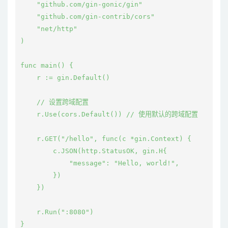
    "github.com/gin-gonic/gin"

    "github.com/gin-contrib/cors"

    "net/http"

)

func main() {

    r := gin.Default()

    // 设置跨域配置

    r.Use(cors.Default()) // 使用默认的跨域配置

    r.GET("/hello", func(c *gin.Context) {

        c.JSON(http.StatusOK, gin.H{

            "message": "Hello, world!",

        })

    })

    r.Run(":8080")
