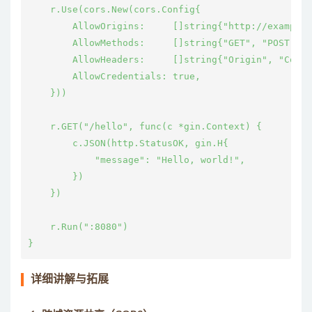
    r.Use(cors.New(cors.Config{

        AllowOrigins:     []string{"http://exampl
        AllowMethods:     []string{"GET", "POST",
        AllowHeaders:     []string{"Origin", "Con
        AllowCredentials: true,                 
    }))

    r.GET("/hello", func(c *gin.Context) {

        c.JSON(http.StatusOK, gin.H{

            "message": "Hello, world!",

        })

    })

    r.Run(":8080")

详细讲解与拓展