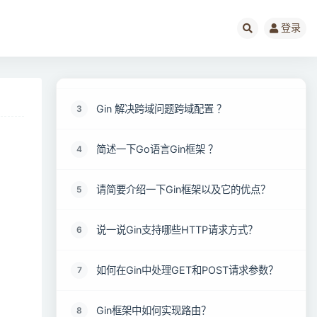
Gin框架面试题阅读指南（必看）
1
登录
Gin框架如何文件上传 ？
2
Gin 解决跨域问题跨域配置 ？
3
简述一下Go语言Gin框架 ？
4
请简要介绍一下Gin框架以及它的优点？
5
说一说Gin支持哪些HTTP请求方式？
6
如何在Gin中处理GET和POST请求参数？
7
Gin框架中如何实现路由？
8