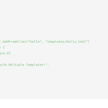
).AddFromFiles("hello", "templates/hello.html")

 {

in.H{

ith Multiple Templates!",
