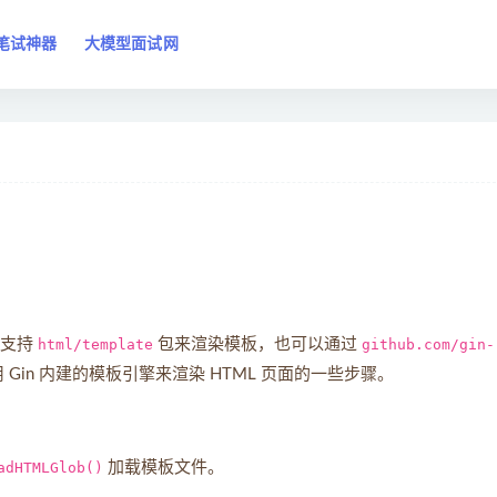
笔试神器
大模型面试网
认支持
html/template
包来渲染模板，也可以通过
github.com/gin-
in 内建的模板引擎来渲染 HTML 页面的一些步骤。
adHTMLGlob()
加载模板文件。