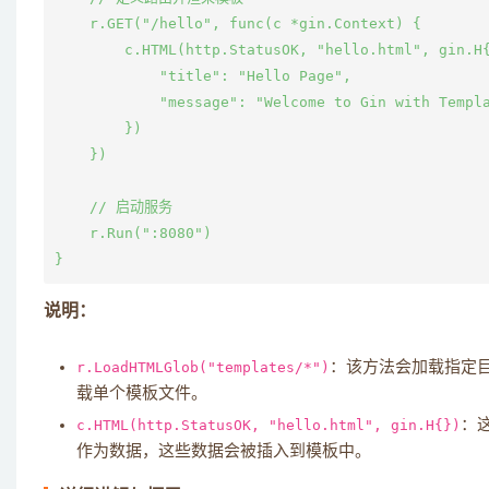
    r.GET("/hello", func(c *gin.Context) {

        c.HTML(http.StatusOK, "hello.html", gin.H{
            "title": "Hello Page",

            "message": "Welcome to Gin with Templa
        })

    })

    // 启动服务

    r.Run(":8080")

说明：
r.LoadHTMLGlob("templates/*")
：该方法会加载指定目
载单个模板文件。
c.HTML(http.StatusOK, "hello.html", gin.H{})
：
作为数据，这些数据会被插入到模板中。