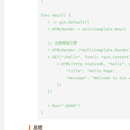
)

func main() {

   r := gin.Default()

   r.HTMLRender = multitemplate.New()

   // 注册模板引擎

   r.HTMLRender.(*multitemplate.Render
   r.GET("/hello", func(c *gin.Context)
       c.HTML(http.StatusOK, "hello", g
           "title": "Hello Page",

           "message": "Welcome to Gin w
       })

   })

   r.Run(":8080")

总结