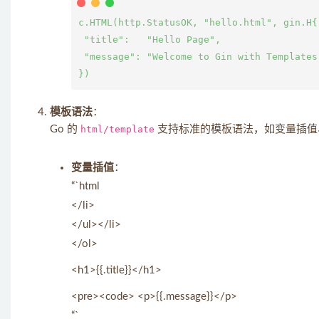
c.HTML(http.StatusOK, "hello.html", gin.H{

 "title":   "Hello Page",

 "message": "Welcome to Gin with Templates!
模板语法
：
Go 的
html/template
支持标准的模板语法，如变量插值
变量插值
：
“`html
</li>
</ul></li>
</ol>
<h1>{{.title}}</h1>
<pre><code> <p>{{.message}}</p>
“`