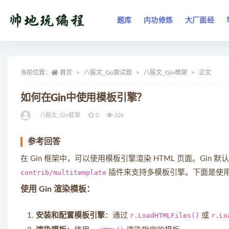
题库
内功修炼
大厂面经
全部
当前位置：
首页
八股文_Go面试题
八股文_Gin框架
正文
如何在Gin中使用模板引擎？
八股文_Gin框架
0
226
参考回答
在 Gin 框架中，可以使用模板引擎渲染 HTML 页面。Gin 默
contrib/multitemplate
插件来支持多模板引擎。下面是使用 G
使用 Gin 渲染模板：
安装和配置模板引擎
：通过
r.LoadHTMLFiles()
或
r.Lo