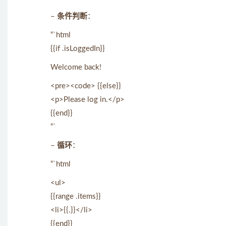
–
条件判断
：
“`html
{{if .isLoggedIn}}
Welcome back!
<pre><code> {{else}}
<p>Please log in.</p>
{{end}}
“`
–
循环
：
“`html
<ul>
{{range .items}}
<li>{{.}}</li>
{{end}}