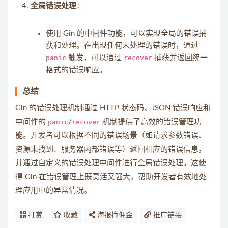
全局错误处理
：
使用 Gin 的中间件功能，可以实现全局的错误捕
获和处理。在出现任何未处理的错误时，通过
panic
触发，可以通过
recover
捕获并返回统一
格式的错误响应。
总结
Gin 的错误处理机制通过 HTTP 状态码、JSON 错误响应和
中间件的
panic
/
recover
机制提供了高效的错误管理功
能。开发者可以根据不同的错误场景（如请求参数错误、
资源未找到、服务器内部错误等）返回相应的错误信息，
并通过自定义的错误处理中间件进行全局错误处理。这使
得 Gin 在错误管理上既灵活又强大，帮助开发者有效地处
理应用中的异常情况。
打赏
收藏
海报挣佣金
推广链接