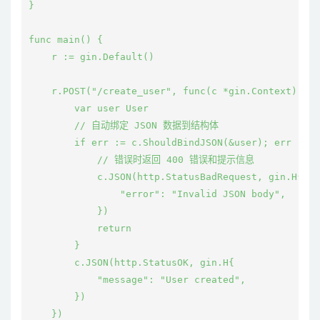
}

func main() {

    r := gin.Default()

    r.POST("/create_user", func(c *gin.Context) {

        var user User

        // 自动绑定 JSON 数据到结构体

        if err := c.ShouldBindJSON(&user); err != n
            // 错误时返回 400 错误和提示信息

            c.JSON(http.StatusBadRequest, gin.H{

                "error": "Invalid JSON body",

            })

            return

        }

        c.JSON(http.StatusOK, gin.H{

            "message": "User created",

        })

    })
