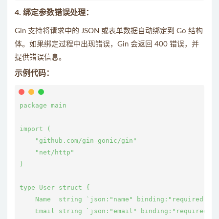
4.
绑定参数错误处理
：
Gin 支持将请求中的 JSON 或表单数据自动绑定到 Go 结构
体。如果绑定过程中出现错误，Gin 会返回 400 错误，并
提供错误信息。
示例代码：
package main

import (

    "github.com/gin-gonic/gin"

    "net/http"

)

type User struct {

    Name  string `json:"name" binding:"required"`

    Email string `json:"email" binding:"required"`
