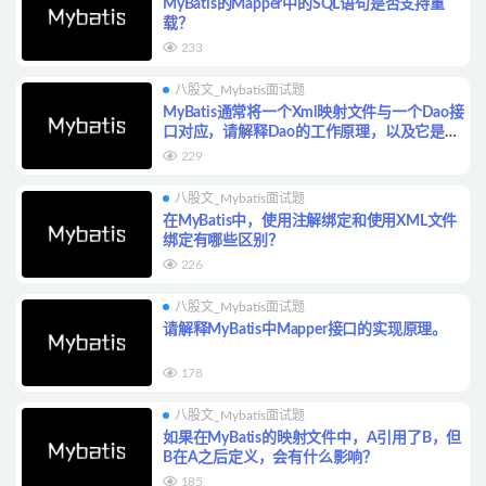
MyBatis的Mapper中的SQL语句是否支持重
载？
233
八股文_Mybatis面试题
MyBatis通常将一个Xml映射文件与一个Dao接
口对应，请解释Dao的工作原理，以及它是否
支持重载？
229
八股文_Mybatis面试题
在MyBatis中，使用注解绑定和使用XML文件
绑定有哪些区别？
226
八股文_Mybatis面试题
请解释MyBatis中Mapper接口的实现原理。
178
八股文_Mybatis面试题
如果在MyBatis的映射文件中，A引用了B，但
B在A之后定义，会有什么影响？
185