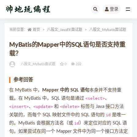
登录
全部
当前位置：
首页
八股文_JavaEE面试题
八股文_Mybatis面试题
正
MyBatis的Mapper中的SQL语句是否支持重
载？
八股文_Mybatis面试题
0
232
参考回答
在 MyBatis 中，
Mapper 中的 SQL 语句
本身并不支持重
载。在 MyBatis 中，SQL 语句是通过
<select>
、
<insert>
、
<update>
和
<delete>
标签与 Java 接口方法
关联的，而每个 SQL 映射文件中的 SQL 语句的
id
是唯一
的。MyBatis 会根据方法名（或
id
）来定位对应的 SQL 语
句。如果尝试在同一个 Mapper 文件中为同一个接口方法定