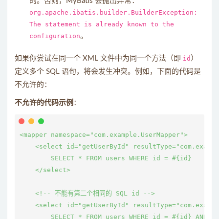
的。否则，MyBatis 会抛出异常：
org.apache.ibatis.builder.BuilderException:
The statement is already known to the
configuration
。
如果你尝试在同一个 XML 文件中为同一个方法（即
id
）
定义多个 SQL 语句，将会发生冲突。例如，下面的代码是
不允许的：
不允许的代码示例
：
<mapper namespace="com.example.UserMapper">

    <select id="getUserById" resultType="com.exampl
        SELECT * FROM users WHERE id = #{id}

    </select>

    <!-- 不能有第二个相同的 SQL id -->

    <select id="getUserById" resultType="com.exampl
        SELECT * FROM users WHERE id = #{id} AND st