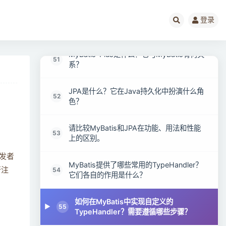
请比较MyBatis的事务管理和Spring事务管
登录
50
理的区别。
MyBatis-Plus是什么？它与MyBatis有何关
51
系？
JPA是什么？它在Java持久化中扮演什么角
52
色？
请比较MyBatis和JPA在功能、用法和性能
53
上的区别。
开发者
MyBatis提供了哪些常用的TypeHandler？
54
行注
它们各自的作用是什么？
如何在MyBatis中实现自定义的
55
TypeHandler？需要遵循哪些步骤？