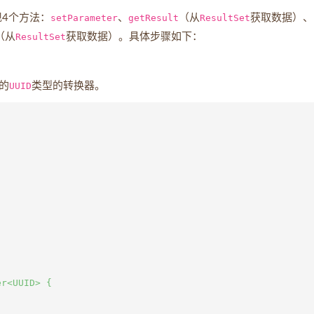
4个方法：
setParameter
、
getResult
（从
ResultSet
获取数据）、
（从
ResultSet
获取数据）。具体步骤如下：
中的
UUID
类型的转换器。
r<UUID> {
