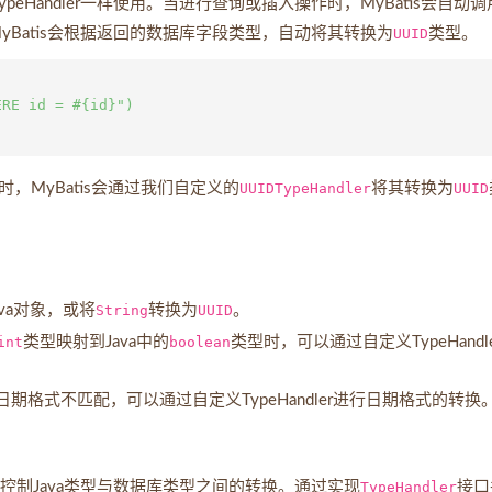
ypeHandler一样使用。当进行查询或插入操作时，MyBatis会自动
，MyBatis会根据返回的数据库字段类型，自动将其转换为
UUID
类型。
RE id = #{id}")

时，MyBatis会通过我们自定义的
UUIDTypeHandler
将其转换为
UUID
va对象，或将
String
转换为
UUID
。
int
类型映射到Java中的
boolean
类型时，可以通过自定义TypeHandl
日期格式不匹配，可以通过自定义TypeHandler进行日期格式的转换
开发者控制Java类型与数据库类型之间的转换。通过实现
TypeHandler
接口