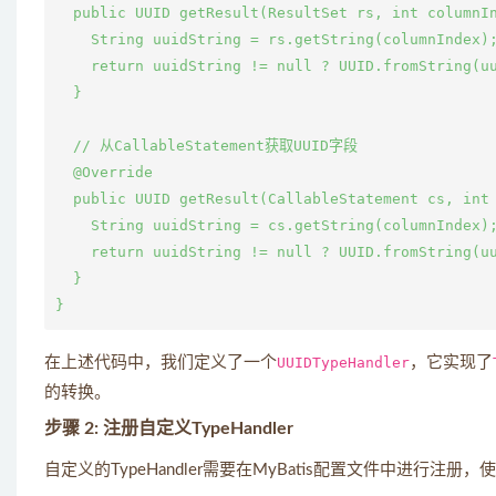
  public UUID getResult(ResultSet rs, int columnIn
    String uuidString = rs.getString(columnIndex);
    return uuidString != null ? UUID.fromString(uu
  }

  // 从CallableStatement获取UUID字段

  @Override

  public UUID getResult(CallableStatement cs, int 
    String uuidString = cs.getString(columnIndex);
    return uuidString != null ? UUID.fromString(uu
  }

在上述代码中，我们定义了一个
UUIDTypeHandler
，它实现了
的转换。
步骤 2: 注册自定义TypeHandler
自定义的TypeHandler需要在MyBatis配置文件中进行