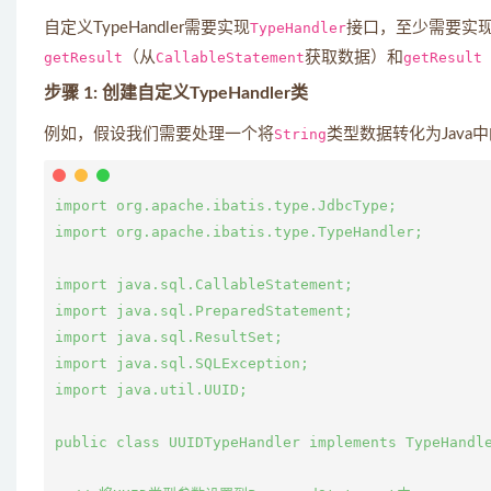
自定义TypeHandler需要实现
TypeHandler
接口，至少需要实现
getResult
（从
CallableStatement
获取数据）和
getResult
步骤 1: 创建自定义TypeHandler类
例如，假设我们需要处理一个将
String
类型数据转化为Java
import org.apache.ibatis.type.JdbcType;

import org.apache.ibatis.type.TypeHandler;

import java.sql.CallableStatement;

import java.sql.PreparedStatement;

import java.sql.ResultSet;

import java.sql.SQLException;

import java.util.UUID;

public class UUIDTypeHandler implements TypeHandle