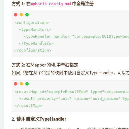
方式 1: 在
mybatis-config.xml
中全局注册
<configuration>

  <typeHandlers>

    <typeHandler handler="com.example.UUIDTypeHand
  </typeHandlers>

方式 2: 在Mapper XML中单独指定
如果只想在某个特定的映射中使用自定义TypeHandler，可以在
<resultMap id="exampleResultMap" type="com.example
  <result property="uuid" column="uuid_column" typ
2.
使用自定义TypeHandler