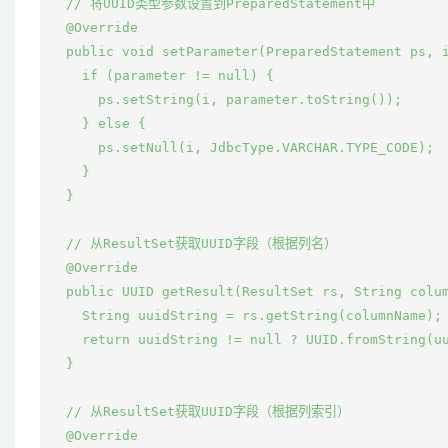
  // 将UUID类型参数设置到PreparedStatement中

  @Override

  public void setParameter(PreparedStatement ps, i
    if (parameter != null) {

      ps.setString(i, parameter.toString());

    } else {

      ps.setNull(i, JdbcType.VARCHAR.TYPE_CODE);

    }

  }

  // 从ResultSet获取UUID字段（根据列名）

  @Override

  public UUID getResult(ResultSet rs, String colum
    String uuidString = rs.getString(columnName);

    return uuidString != null ? UUID.fromString(uu
  }

  // 从ResultSet获取UUID字段（根据列索引）

  @Override
