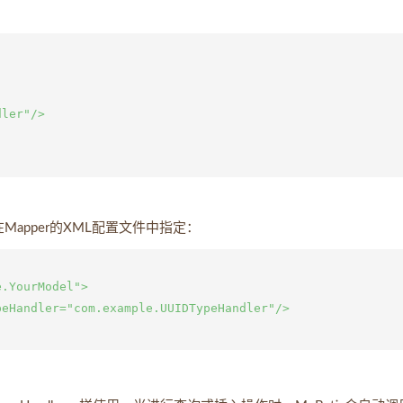
ler"/>

Mapper的XML配置文件中指定：
.YourModel">

eHandler="com.example.UUIDTypeHandler"/>
