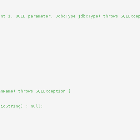
nt i, UUID parameter, JdbcType jdbcType) throws SQLExcep
nName) throws SQLException {

idString) : null;
