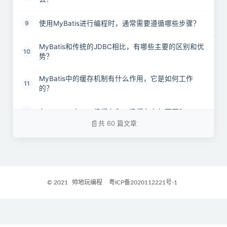
使用MyBatis进行编程时，通常需要遵循哪些步骤？
9
MyBatis和传统的JDBC相比，有哪些主要的区别和优
10
势？
MyBatis中的缓存机制有什么作用，它是如何工作
11
的？
在MyBatis中，一级缓存和二级缓存有何不同？
12
共 60 篇文章
MyBatis的一级缓存和二级缓存分别采用了哪种数据
13
结构？
MyBatis支持哪些类型的缓存实现？
14
© 2021
帅地玩编程
粤ICP备2020112221号-1
MyBatis默认会启用缓存机制吗？如果需要启用，应
15
该怎么做？
为什么MyBatis默认不启用二级缓存？
16