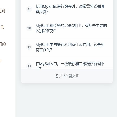
使用MyBatis进行编程时，通常需要遵循哪
9
定对
些步骤？
MyBatis和传统的JDBC相比，有哪些主要的
册信
10
区别和优势？
同的
MyBatis中的缓存机制有什么作用，它是如
11
何工作的？
件
在MyBatis中，一级缓存和二级缓存有何不
12
同？
共 60 篇文章
MyBatis的一级缓存和二级缓存分别采用了
13
哪种数据结构？
MyBatis支持哪些类型的缓存实现？
14
MyBatis默认会启用缓存机制吗？如果需要