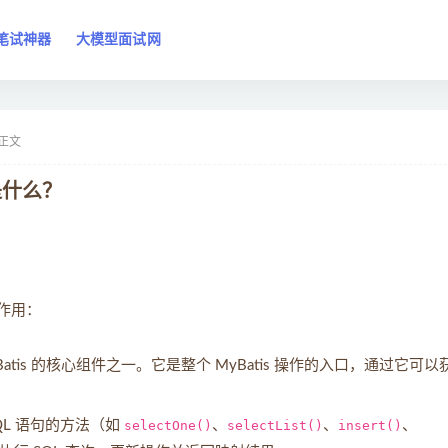
笔试神器
大模型面试网
正文
是什么？
的作用：
Batis 的核心组件之一。它是整个 MyBatis 操作的入口，通过它可以
L 语句的方法（如
selectOne()
、
selectList()
、
insert()
、