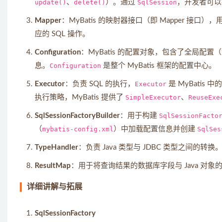
update()
、
delete()
）。通过
SqlSession
，开发者可以
Mapper
：MyBatis 的映射器接口（即 Mapper 接
应的 SQL 操作。
Configuration
：MyBatis 的配置对象，包含了全局
息。
Configuration
是整个 MyBatis 框架的配置中心。
Executor
：负责 SQL 的执行，
Executor
是 MyBati
执行策略，MyBatis 提供了
SimpleExecutor
、
ReuseExe
SqlSessionFactoryBuilder
：用于构建
SqlSessionFacto
（
mybatis-config.xml
）中加载配置信息并创建
SqlSes
TypeHandler
：负责 Java 类型与 JDBC 类型之间的
ResultMap
：用于将查询结果的数据库字段与 Java 对象
详细讲解与拓展
SqlSessionFactory