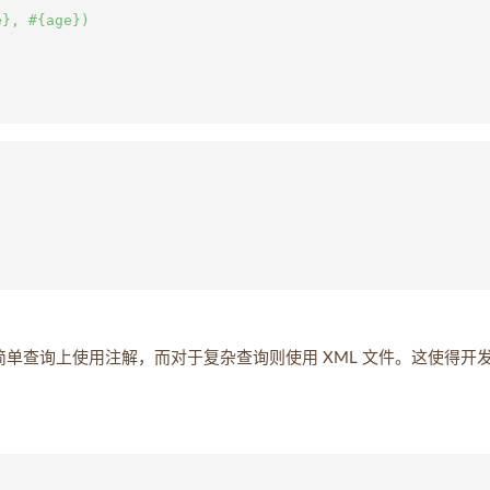
}, #{age})

以在简单查询上使用注解，而对于复杂查询则使用 XML 文件。这使得开