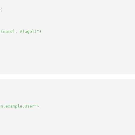
)

{name}, #{age})")

m.example.User">
