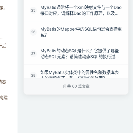
MyBatis通常将一个Xml映射文件与一个Dao
绑定。
25
接口对应，请解释Dao的工作原理，以及它
是否支持重载？
MyBatis的Mapper中的SQL语句是否支持重
26
载？
性。
于后
MyBatis的动态SQL是什么？它提供了哪些
27
动态SQL元素？请简述动态SQL的执行过
程。
如果MyBatis实体类中的属性名和数据库表
28
中的字段名不一致，应该如何处理？
动态
共 60 篇文章
在MyBatis的配置文件中，SQL id是否可以
29
构建
重复？
MyBatis支持哪些参数传递方式？
30
在MyBatis中，使用$和#传递参数有什么区