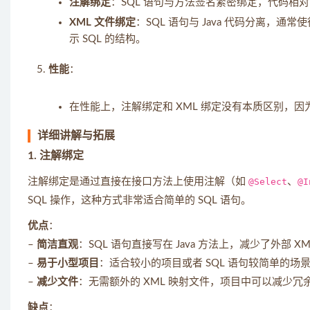
注解绑定
：SQL 语句与方法签名紧密绑定，代码相对
XML 文件绑定
：SQL 语句与 Java 代码分离，通
示 SQL 的结构。
性能
：
在性能上，注解绑定和 XML 绑定没有本质区别，因为 M
详细讲解与拓展
1.
注解绑定
注解绑定是通过直接在接口方法上使用注解（如
@Select
、
@I
SQL 操作，这种方式非常适合简单的 SQL 语句。
优点
：
–
简洁直观
：SQL 语句直接写在 Java 方法上，减少了外部 X
–
易于小型项目
：适合较小的项目或者 SQL 语句较简单的场
–
减少文件
：无需额外的 XML 映射文件，项目中可以减少冗
缺点
：