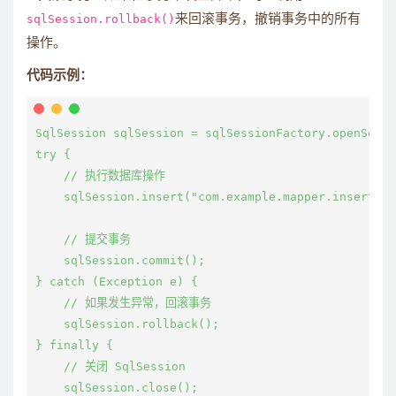
sqlSession.rollback()
来回滚事务，撤销事务中的所有
操作。
代码示例：
SqlSession sqlSession = sqlSessionFactory.openSessi
try {

    // 执行数据库操作

    sqlSession.insert("com.example.mapper.insertUse
    // 提交事务

    sqlSession.commit();

} catch (Exception e) {

    // 如果发生异常，回滚事务

    sqlSession.rollback();

} finally {

    // 关闭 SqlSession

    sqlSession.close();
