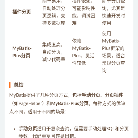
简单易用，
插件依赖，
简单分页查
自动处理分
可能影响性
询，尤其是
插件分页
页逻辑，支
能，调试困
快速开发时
持多数据库
难
使用
使用
依赖
MyBatis-
集成度高，
MyBatis-
MyBatis-
Plus框架的
自动分页，
Plus分页
Plus，灵活
场景，适合
减少代码量
性较低
常规分页查
询
总结
MyBatis提供了几种分页方式，包括
手动分页
、
分页插件
（如PageHelper）和
MyBatis-Plus分页
。每种方式的优缺
点不同，适用于不同的场景：
手动分页
适用于复杂查询，但需要手动处理SQL和分页
参数，代码重复且容易出错。