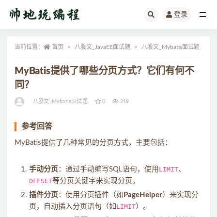
登录
全部
当前位置：
首页
八股文_JavaEE面试题
八股文_Mybatis面试题
正
MyBatis提供了哪些分页方式？它们有何不
同？
八股文_Mybatis面试题
0
219
参考回答
MyBatis提供了几种常见的分页方式，主要包括：
手动分页
：通过手动编写SQL语句，使用
LIMIT
、
OFFSET
等分页关键字来实现分页。
插件分页
：使用分页插件（如
PageHelper
）来实现分
页，自动插入分页语句（如
LIMIT
）。