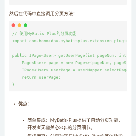
然后在代码中直接调用分页方法：
// 使用MyBatis-Plus的分页功能

import com.baomidou.mybatisplus.extension.plugins.p
public IPage<User> getUserPage(int pageNum, int pag
    Page<User> page = new Page<>(pageNum, pageSize)
    IPage<User> userPage = userMapper.selectPage(
    return userPage;

优点
：
简单集成：MyBatis-Plus提供了自动分页功能，
开发者无需关心SQL的分页细节。