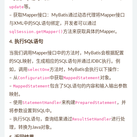
update
等。
– 获取Mapper接口：MyBatis通过动态代理将Mapper接口
与XML中的SQL语句绑定，开发者可以通过
sqlSession.getMapper()
方法来获取具体的Mapper。
4.
执行SQL语句
当我们调用Mapper接口中的方法时，MyBatis会根据配置
的SQL映射，生成相应的SQL语句并通过JDBC执行。例
如，调用
selectOne
方法时，MyBatis会执行以下操作：
– 从
Configuration
中获取
MappedStatement
对象。
–
MappedStatement
包含了SQL语句的内容和输入输出参数
映射。
– 使用
StatementHandler
来构建
PreparedStatement
，并
将参数设置到SQL中。
– 执行SQL语句，查询结果通过
ResultSetHandler
进行处
理，转换为Java对象。