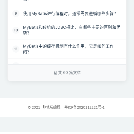
使用MyBatis进行编程时，通常需要遵循哪些步骤？
9
MyBatis和传统的JDBC相比，有哪些主要的区别和优
10
势？
MyBatis中的缓存机制有什么作用，它是如何工作
11
的？
在MyBatis中，一级缓存和二级缓存有何不同？
12
共 60 篇文章
MyBatis的一级缓存和二级缓存分别采用了哪种数据
13
结构？
MyBatis支持哪些类型的缓存实现？
14
© 2021
帅地玩编程
粤ICP备2020112221号-1
MyBatis默认会启用缓存机制吗？如果需要启用，应
15
该怎么做？
为什么MyBatis默认不启用二级缓存？
16