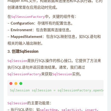
Mapper XML文件，构建数据库连接池和SQL执行器。它的
创建通常是在应用启动时完成。
在
SqlSessionFactory
中，关键的组件有：
–
Configuration
：存储所有的配置信息。
–
Environment
：包含数据库连接信息。
–
MappedStatement
：包含SQL映射信息，如SQL语句和
相关的输入输出映射。
3.
创建SqlSession
SqlSession
是执行SQL操作的核心接口。它提供了方法来
执行SQL语句并返回查询结果。通常，我们通过
SqlSessionFactory
来获取
SqlSession
实例。
SqlSession
的主要功能是：
– 执行SQL语句：如
selectOne
、
selectList
、
insert
、