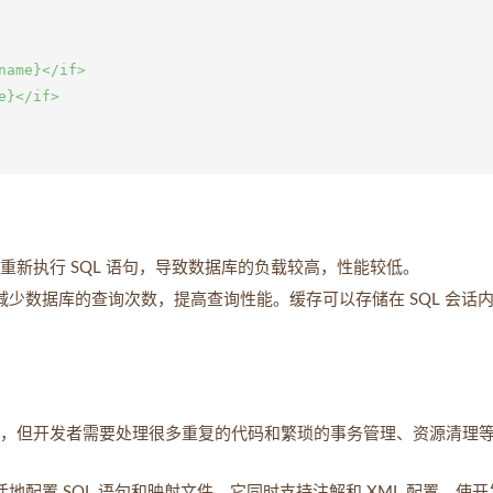
ame}</if>

}</if>

要重新执行 SQL 语句，导致数据库的负载较高，性能较低。
显著减少数据库的查询次数，提高查询性能。缓存可以存储在 SQL 会话
灵活，但开发者需要处理很多重复的代码和繁琐的事务管理、资源清理
灵活地配置 SQL 语句和映射文件。它同时支持注解和 XML 配置，使