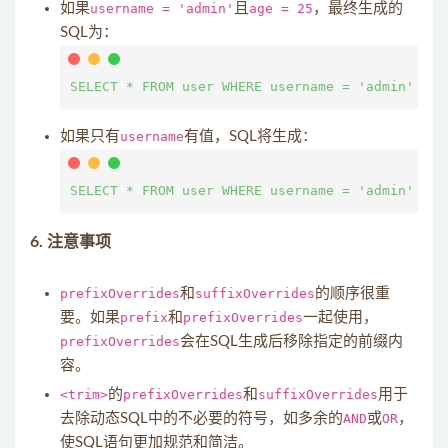
如果
username = 'admin'
且
age = 25
，最终生成的
SQL为：
如果只有
username
有值，SQL将生成：
6. 注意事项
prefixOverrides
和
suffixOverrides
的顺序很重
要。如果
prefix
和
prefixOverrides
一起使用，
prefixOverrides
会在SQL生成后移除指定的前缀内
容。
<trim>
的
prefixOverrides
和
suffixOverrides
用于
去除动态SQL中的不必要的符号，如多余的
AND
或
OR
，
使SQL语句更加规范和简洁。