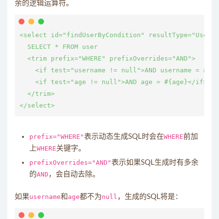
余的逻辑运算符。
<select id="findUserByCondition" resultType="User">

  SELECT * FROM user

  <trim prefix="WHERE" prefixOverrides="AND">

    <if test="username != null">AND username = #{us
    <if test="age != null">AND age = #{age}</if>

  </trim>

prefix="WHERE"
表示动态生成SQL时会在
WHERE
前加
上
WHERE
关键字。
prefixOverrides="AND"
表示如果SQL生成时有多余
的
AND
，会自动去除。
如果
username
和
age
都不为
null
，生成的SQL将是：