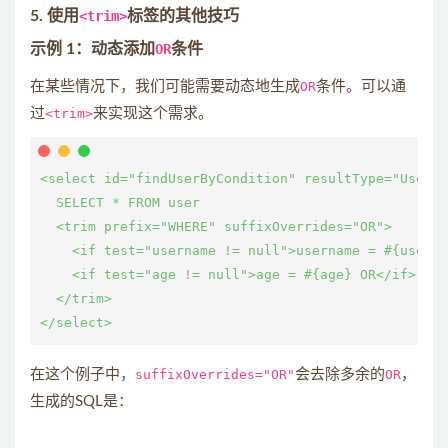
5. 使用
<trim>
标签的其他技巧
示例 1：动态添加
OR
条件
在某些情况下，我们可能需要动态地生成
OR
条件。可以通
过
<trim>
来实现这个需求。
<select id="findUserByCondition" resultType="User">

  SELECT * FROM user

  <trim prefix="WHERE" suffixOverrides="OR">

    <if test="username != null">username = #{userna
    <if test="age != null">age = #{age} OR</if>

  </trim>

在这个例子中，
suffixOverrides="OR"
会去除多余的
OR
，
生成的SQL是：