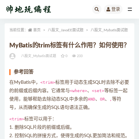
登录
全部
当前位置：
首页
八股文_JavaEE面试题
八股文_Mybatis面试题
正
MyBatis的trim标签有什么作用？如何使用？
八股文_Mybatis面试题
0
233
参考回答
在MyBatis中，
<trim>
标签用于动态生成SQL时去除不必要
的前缀或后缀内容。它通常与
<where>
、
<set>
等标签一起
使用，能够帮助去除动态SQL中多余的
AND
、
OR
、
,
等符
号，从而确保生成的SQL语句语法正确。
<trim>
标签可以用于：
1. 删除SQL片段的前缀或后缀。
2. 控制SQL的拼接方式，使得生成的SQL更加简洁和规范。