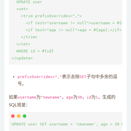
  UPDATE user

  <set>

    <trim prefixOverrides=",">

      <if test="username != null">username = #{user
      <if test="age != null">age = #{age},</if>

    </trim>

  </set>

  WHERE id = #{id}

prefixOverrides=","
表示去除
SET
子句中多余的逗
号。
如果
username
为
"newname"
，
age
为
30
，
id
为
1
，生成的
SQL将是：