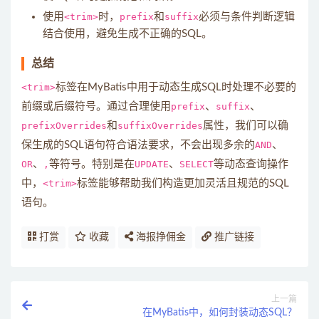
使用
<trim>
时，
prefix
和
suffix
必须与条件判断逻辑
结合使用，避免生成不正确的SQL。
总结
<trim>
标签在MyBatis中用于动态生成SQL时处理不必要的
前缀或后缀符号。通过合理使用
prefix
、
suffix
、
prefixOverrides
和
suffixOverrides
属性，我们可以确
保生成的SQL语句符合语法要求，不会出现多余的
AND
、
OR
、
,
等符号。特别是在
UPDATE
、
SELECT
等动态查询操作
中，
<trim>
标签能够帮助我们构造更加灵活且规范的SQL
语句。
打赏
收藏
海报挣佣金
推广链接
上一篇
在MyBatis中，如何封装动态SQL？