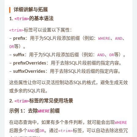
详细讲解与拓展
1.
<trim>
的基本语法
<trim>
标签可以设置以下属性：
–
prefix
：用于为SQL片段添加前缀（例如：
WHERE
、
AND
、
OR
等）。
–
suffix
：用于为SQL片段添加后缀（例如：
AND
、
OR
等）。
–
prefixOverrides
：用于去除SQL片段前缀的指定内容。
–
suffixOverrides
：用于去除SQL片段后缀的指定内容。
这些属性让你可以灵活控制动态SQL的格式，避免生成无效
或多余的SQL片段。
2.
<trim>
标签的常见使用场景
示例 1：去除
WHERE
前缀
在动态查询中，如果有多个条件判断，就可能会出现
WHERE
后跟多个
AND
或
OR
。通过
<trim>
标签，可以自动去除这些冗