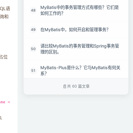
MyBatis中的事务管理方式有哪些？它们是
QL语
48
如何工作的？
询和
在MyBatis中，如何开启和管理事务？
49
请比较MyBatis的事务管理和Spring事务管
50
理的区别。
占位
MyBatis-Plus是什么？它与MyBatis有何关
51
系？
共 60 篇文章
JPA是什么？它在Java持久化中扮演什么角
52
色？
ame =
请比较MyBatis和JPA在功能、用法和性能
53
上的区别。
执
MyBatis提供了哪些常用的TypeHandler？