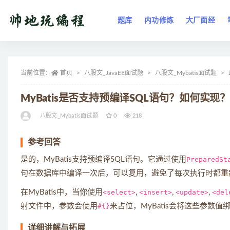
题库
内功修炼
大厂面经
全部
当前位置：
首页
八股文_JavaEE面试题
八股文_Mybatis面试题
MyBatis是否支持预编译SQL语句？如何实现？
八股文_Mybatis面试题
0
218
参考回答
是的，MyBatis支持预编译SQL语句。它通过使用
PreparedSt
句在数据库中编译一次后，可以复用，避免了每次执行时都重新
在MyBatis中，当你使用
<select>
,
<insert>
,
<update>
,
<del
射文件中，参数会使用
#{}
来占位，MyBatis会将这些参数
详细讲解与拓展