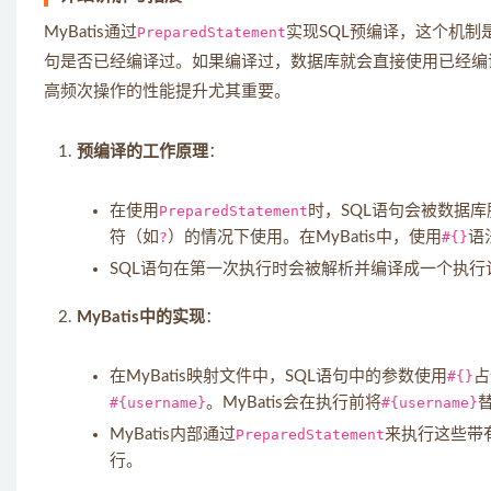
MyBatis通过
PreparedStatement
实现SQL预编译，这个机制
句是否已经编译过。如果编译过，数据库就会直接使用已经编
高频次操作的性能提升尤其重要。
预编译的工作原理
：
在使用
PreparedStatement
时，SQL语句会被数据
符（如
?
）的情况下使用。在MyBatis中，使用
#{}
语
SQL语句在第一次执行时会被解析并编译成一个执
MyBatis中的实现
：
在MyBatis映射文件中，SQL语句中的参数使用
#{}
占
#{username}
。MyBatis会在执行前将
#{username}
MyBatis内部通过
PreparedStatement
来执行这些带
行。