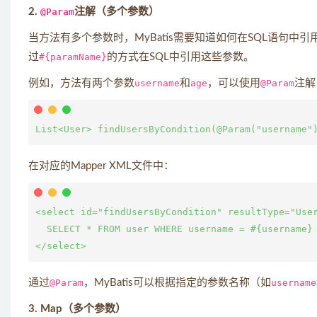
2.
@Param
注解（多个参数）
当方法有多个参数时，MyBatis需要知道如何在SQL语句中
过
#{paramName}
的方式在SQL中引用这些参数。
例如，方法有两个参数
username
和
age
，可以使用
@Param
注解
在对应的Mapper XML文件中：
<select id="findUsersByCondition" resultType="User
  SELECT * FROM user WHERE username = #{username} 
通过
@Param
，MyBatis可以根据指定的参数名称（如
username
3. Map（多个参数）