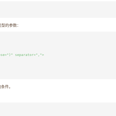
类型的参数：
se=")" separator=",">

询条件。