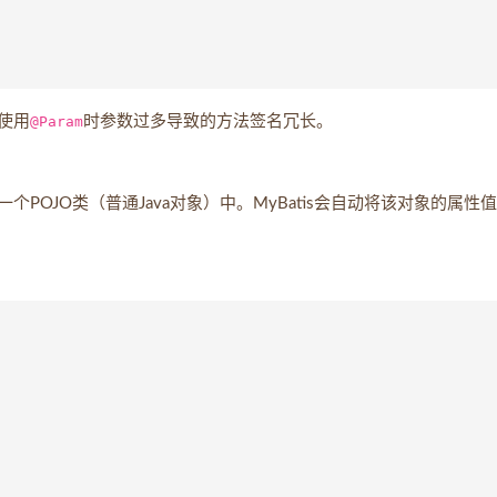
使用
@Param
时参数过多导致的方法签名冗长。
OJO类（普通Java对象）中。MyBatis会自动将该对象的属性