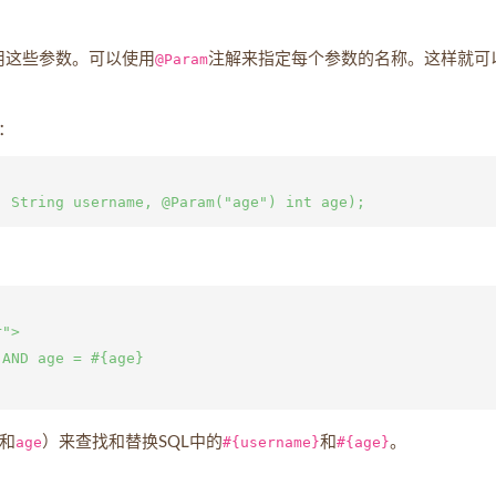
引用这些参数。可以使用
@Param
注解来指定每个参数的名称。这样就可
：
">

AND age = #{age}

和
age
）来查找和替换SQL中的
#{username}
和
#{age}
。