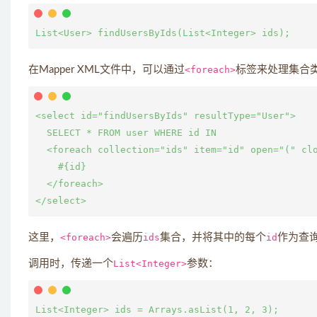
在Mapper XML文件中，可以通过
<foreach>
标签来处理集合
<select id="findUsersByIds" resultType="User">

  SELECT * FROM user WHERE id IN

  <foreach collection="ids" item="id" open="(" clo
    #{id}

  </foreach>

这里，
<foreach>
会遍历
ids
集合，并将其中的每个
id
作为查
调用时，传递一个
List<Integer>
参数：
List<Integer> ids = Arrays.asList(1, 2, 3);
