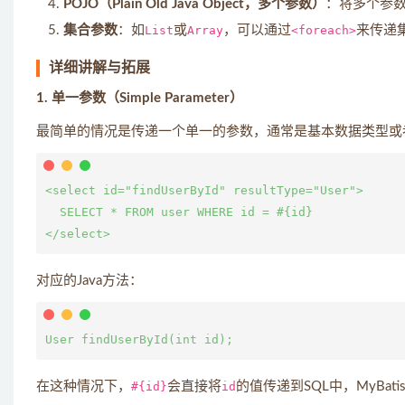
POJO（Plain Old Java Object，多个参数）
：将多个参数
集合参数
：如
List
或
Array
，可以通过
<foreach>
来传递
详细讲解与拓展
1. 单一参数（Simple Parameter）
最简单的情况是传递一个单一的参数，通常是基本数据类型或
<select id="findUserById" resultType="User">

  SELECT * FROM user WHERE id = #{id}

对应的Java方法：
在这种情况下，
#{id}
会直接将
id
的值传递到SQL中，MyBat