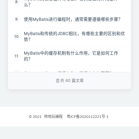
8
么？
使用MyBatis进行编程时，通常需要遵循哪些步骤？
9
MyBatis和传统的JDBC相比，有哪些主要的区别和优
10
势？
MyBatis中的缓存机制有什么作用，它是如何工作
11
的？
在MyBatis中，一级缓存和二级缓存有何不同？
12
共 60 篇文章
MyBatis的一级缓存和二级缓存分别采用了哪种数据
13
结构？
MyBatis支持哪些类型的缓存实现？
14
© 2021
帅地玩编程
粤ICP备2020112221号-1
MyBatis默认会启用缓存机制吗？如果需要启用，应
15
该怎么做？