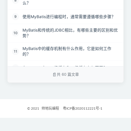
8
么？
使用MyBatis进行编程时，通常需要遵循哪些步骤？
9
MyBatis和传统的JDBC相比，有哪些主要的区别和优
10
势？
MyBatis中的缓存机制有什么作用，它是如何工作
11
的？
在MyBatis中，一级缓存和二级缓存有何不同？
12
共 60 篇文章
MyBatis的一级缓存和二级缓存分别采用了哪种数据
13
结构？
MyBatis支持哪些类型的缓存实现？
14
© 2021
帅地玩编程
粤ICP备2020112221号-1
MyBatis默认会启用缓存机制吗？如果需要启用，应
15
该怎么做？