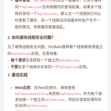
缓存管理
：
SqlSession
内包含一级缓存，它用于缓存
同一
SqlSession
生命周期内的查询结果。如果多个线
程共享同一个
SqlSession
，那么在一个线程执行SQL
时更新了缓存，另一个线程访问该缓存时会产生不一
致的情况，导致缓存数据混乱。
2.
如何避免线程安全问题？
为了避免线程安全问题，MyBatis推荐每个线程都使用独立
的
SqlSession
实例。这意味着：
–
每个请求
应该获取一个独立的
SqlSession
。
–
不要
在多个线程中共享同一个
SqlSession
实例。
3.
最佳实践
Web应用
：在Web应用中，通常使用
SqlSessionFactory
来获取
SqlSession
，并为每个请
求创建一个独立的
SqlSession
，然后在请求处理完毕
后关闭
SqlSession
。