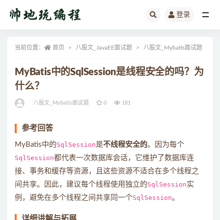
登录
全部
当前位置：
首页
八股文_JavaEE面试题
八股文_Mybatis面试题
正
MyBatis中的SqlSession是线程安全的吗？为
什么？
八股文_Mybatis面试题
0
181
参考回答
MyBatis中的
SqlSession
是
不线程安全的
。因为每个
SqlSession
都代表一次数据库会话，它维护了数据库连
接、事务和缓存等资源，且这些资源不适合在多个线程之
间共享。因此，建议每个线程使用独立的
SqlSession
实
例，避免在多个线程之间共享同一个
SqlSession
。
详细讲解与拓展