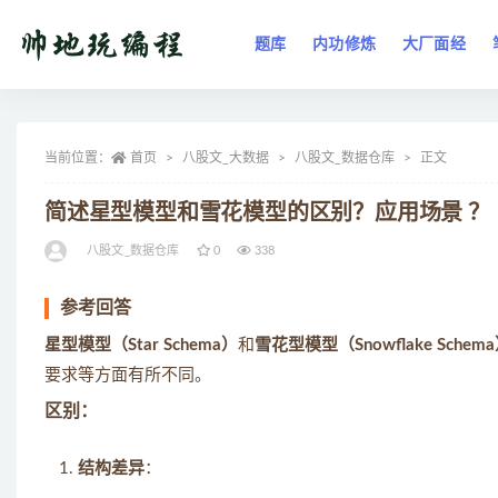
题库
内功修炼
大厂面经
全部
当前位置：
首页
八股文_大数据
八股文_数据仓库
正文
简述星型模型和雪花模型的区别？应用场景 ？
八股文_数据仓库
0
338
参考回答
星型模型（Star Schema）
和
雪花型模型（Snowflake Schem
要求等方面有所不同。
区别：
结构差异
：