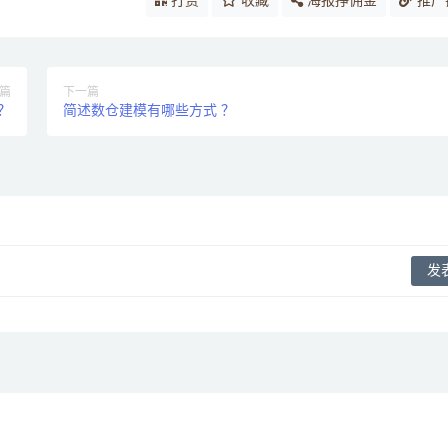
打赏
收藏
海报挣佣金
推广
篇
下一篇
？
简述数仓建模有哪些方式 ？