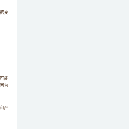
简述数据质量是怎么保证的，有哪些方法保
23
证 ？
据变
简述怎么衡量数仓的数据质量，有哪些指标
24
？
简述什么是增量表、全量表和拉链表 ？
25
可能
因为
和产