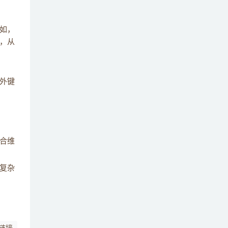
如，
，从
外键
合维
复杂