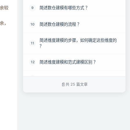
简述数仓建模有哪些方式 ？
9
余较
余，
简述数仓建模的流程 ？
10
简述维度建模的步骤，如何确定这些维度的
11
？
简述维度建模和范式建模区别 ？
12
简述维度表和事实表的区别 ？
13
共 25 篇文章
简述什么是ER模型 ？
14
简述OLAP、OLTP解释 ？
15
简述三范式是什么，举些例子 ？
16