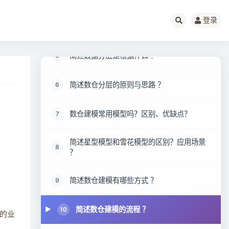
简述数据仓库分层（层级划分），每层做什
登录
4
么？分层的好处 ？
简述数据分层是根据什么 ？
5
简述数仓分层的原则与思路 ？
6
数仓建模常用模型吗？区别、优缺点？
7
简述星型模型和雪花模型的区别？应用场景
8
？
简述数仓建模有哪些方式 ？
9
简述数仓建模的流程 ？
10
的业