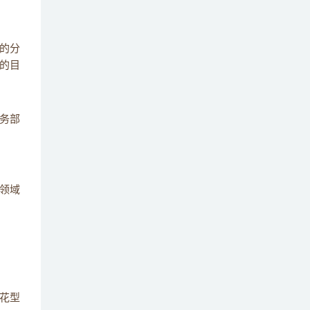
简述什么是增量表、全量表和拉链表 ？
25
的分
的目
务部
领域
花型