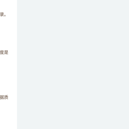
录。
度是
据质