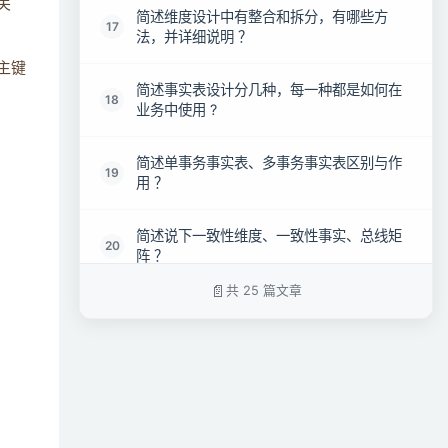
关
简述维度设计中有整合和拆分，有哪些方
17
法，并详细说明 ？
主键
简述事实表设计分几种，每一种都是如何在
18
业务中使用 ?
简述单事务事实表、多事务事实表区别与作
19
用 ？
简述说下一致性维度、一致性事实、总线矩
20
阵 ？
共 25 篇文章
简述从ODS层到DW层的ETL，做了哪些工
21
作 ？
简述数据仓库与（传统）数据库的区别 ？
22
简述数据质量是怎么保证的，有哪些方法保