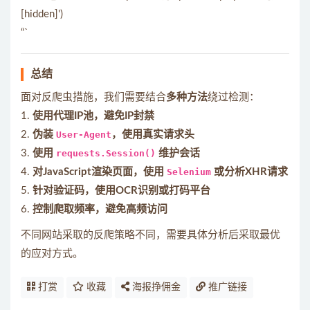
[hidden]')
“`
总结
面对反爬虫措施，我们需要结合
多种方法
绕过检测：
1.
使用代理IP池，避免IP封禁
2.
伪装
User-Agent
，使用真实请求头
3.
使用
requests.Session()
维护会话
4.
对JavaScript渲染页面，使用
Selenium
或分析XHR请求
5.
针对验证码，使用OCR识别或打码平台
6.
控制爬取频率，避免高频访问
不同网站采取的反爬策略不同，需要具体分析后采取最优
的应对方式。
打赏
收藏
海报挣佣金
推广链接