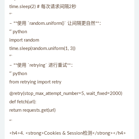
time.sleep(2) # 每次请求间隔2秒
“`
– **使用 `random.uniform()` 让间隔更自然**：
“`python
import random
time.sleep(random.uniform(1, 3))
“`
– **使用 `retrying` 进行重试**：
“`python
from retrying import retry
@retry(stop_max_attempt_number=5, wait_fixed=2000)
def fetch(url):
return requests.get(url)
“`
<h4>4. <strong>Cookies & Session检测</strong></h4>