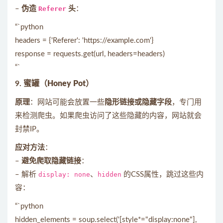
–
伪造
Referer
头
：
“`python
headers = {'Referer': 'https://example.com'}
response = requests.get(url, headers=headers)
“`
9.
蜜罐（Honey Pot）
原理
：网站可能会放置一些
隐形链接或隐藏字段
，专门用
来检测爬虫。如果爬虫访问了这些隐藏的内容，网站就会
封禁IP。
应对方法
：
–
避免爬取隐藏链接
：
– 解析
display: none
、
hidden
的CSS属性，跳过这些内
容：
“`python
hidden_elements = soup.select('[style*="display:none"],