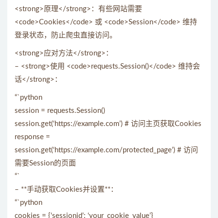
<strong>原理</strong>：有些网站需要
<code>Cookies</code> 或 <code>Session</code> 维持
登录状态，防止爬虫直接访问。
<strong>应对方法</strong>：
– <strong>使用 <code>requests.Session()</code> 维持会
话</strong>：
“`python
session = requests.Session()
session.get(‘https://example.com’) # 访问主页获取Cookies
response =
session.get(‘https://example.com/protected_page’) # 访问
需要Session的页面
“`
– **手动获取Cookies并设置**：
“`python
cookies = {‘sessionid’: ‘your_cookie_value’}