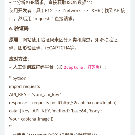
– **分析XHR请求，直接获取JSON数据**：
使用开发者工具 (`F12` -> `Network` -> `XHR`) 找到API接
口，然后用 `requests` 直接请求。
6.
验证码
原理
：网站使用验证码来区分人类和爬虫，如滑动验证
码、图形验证码、reCAPTCHA等。
应对方法
：
–
人工识别或打码平台
（如
2Captcha
、
打码兔
）：
“`python
import requests
API_KEY = "your_api_key"
response = requests.post('http://2captcha.com/in.php',
data={'key': API_KEY, 'method': 'base64', 'body':
'your_captcha_image'})
“`