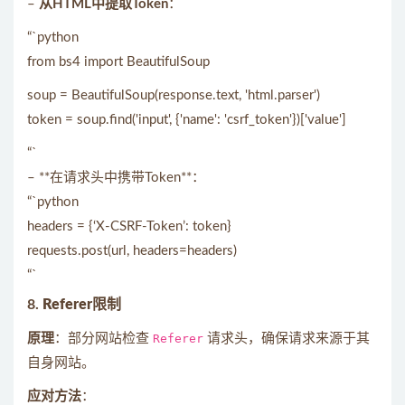
–
从HTML中提取Token
：
“`python
from bs4 import BeautifulSoup
soup = BeautifulSoup(response.text, 'html.parser')
token = soup.find('input', {'name': 'csrf_token'})['value']
“`
– **在请求头中携带Token**：
“`python
headers = {‘X-CSRF-Token’: token}
requests.post(url, headers=headers)
“`
8.
Referer限制
原理
：部分网站检查
Referer
请求头，确保请求来源于其
自身网站。
应对方法
：