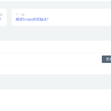
篇
下一篇
？
阐述Scrapy的优缺点?