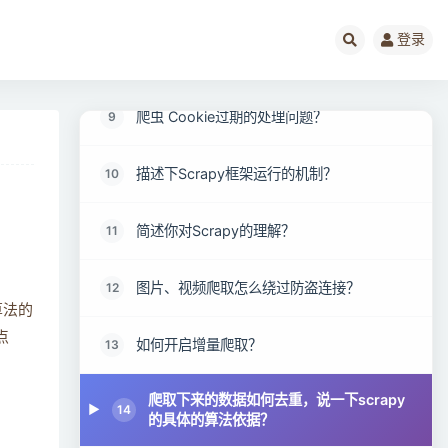
爬虫过程中“极验”滑动验证码如何破解？
7
登录
数据爬虫后的数据是怎么存储？
8
爬虫 Cookie过期的处理问题？
9
描述下Scrapy框架运行的机制？
10
简述你对Scrapy的理解？
11
图片、视频爬取怎么绕过防盗连接？
12
算法的
点
如何开启增量爬取？
13
爬取下来的数据如何去重，说一下scrapy
14
的具体的算法依据？