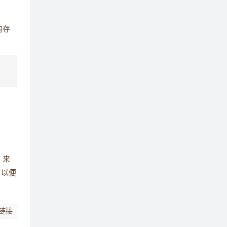
内存
）来
，以便
链接