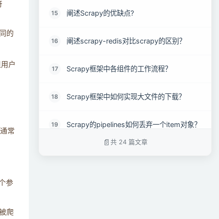
符
阐述Scrapy的优缺点?
15
不同的
阐述scrapy-redis对比scrapy的区别？
16
但用户
Scrapy框架中各组件的工作流程？
17
Scrapy框架中如何实现大文件的下载？
18
Scrapy的pipelines如何丢弃一个item对象？
19
（通常
共 24 篇文章
Scrapy中的pipelines工作原理？
20
Scrapy中如何实现的记录爬虫的深度？
21
个参
Scrapy中如何进行自定制命令？
22
经被爬