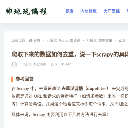
题库
内功修炼
大厂面经
全部
当前位置：
首页
八股文_Python面试题
八股文_数据爬虫
正文
爬取下来的数据如何去重，说一下scrapy的
八股文_数据爬虫
0
147
参考回答
在 Scrapy 中，去重是通过
去重过滤器（dupefilter）
来完成的。
依据是通过 URL 和请求的特定特征（如请求参数）来唯一标识每
等）计算哈希值，并用这个哈希值来标识每个请求，从而避免
具体来说，Scrapy 主要利用以下几种方法进行去重：