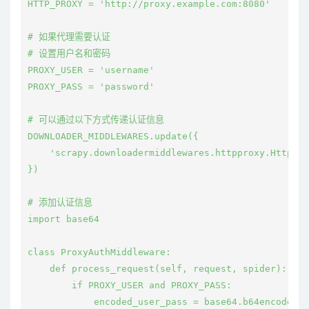
HTTP_PROXY = 'http://proxy.example.com:8080'

# 如果代理需要认证

# 设置用户名和密码

PROXY_USER = 'username'

PROXY_PASS = 'password'

# 可以通过以下方式传递认证信息

DOWNLOADER_MIDDLEWARES.update({

    'scrapy.downloadermiddlewares.httpproxy.HttpPro
})

# 添加认证信息

import base64

class ProxyAuthMiddleware:

    def process_request(self, request, spider):

        if PROXY_USER and PROXY_PASS:

            encoded_user_pass = base64.b64encode(f"