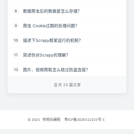
数据爬虫后的数据是怎么存储？
8
爬虫 Cookie过期的处理问题？
9
描述下Scrapy框架运行的机制？
10
简述你对Scrapy的理解？
11
图片、视频爬取怎么绕过防盗连接？
12
如何开启增量爬取？
13
共 24 篇文章
爬取下来的数据如何去重，说一下scrapy的具体的算
14
法依据？
阐述Scrapy的优缺点?
15
© 2021
帅地玩编程
粤ICP备2020112221号-1
阐述scrapy-redis对比scrapy的区别？
16