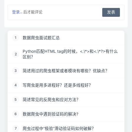
登录...
后才能评论
数据爬虫面试题汇总
1
Python匹配HTML tag的时候，<.\*>和<.\*?>有什么
2
区别？
简述用过的爬虫框架或者模块有哪些？优缺点？
3
写爬虫是用多进程好？还是多线程好？
4
简述常见的反爬虫和应对方法？
5
数据爬虫中遇到验证码的解决?
6
爬虫过程中“极验”滑动验证码如何破解？
7