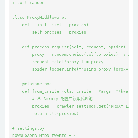
import random

class ProxyMiddleware:

    def __init__(self, proxies):

        self.proxies = proxies

    def process_request(self, request, spider):

        proxy = random.choice(self.proxies)  
        request.meta['proxy'] = proxy

        spider.logger.info(f'Using proxy {proxy} fo
    @classmethod

    def from_crawler(cls, crawler, *args, **kwargs)
        # 从 Scrapy 配置中读取代理池

        proxies = crawler.settings.get('PROXY_LIST'
        return cls(proxies)

# settings.py

DOWNLOADER_MIDDLEWARES = {
