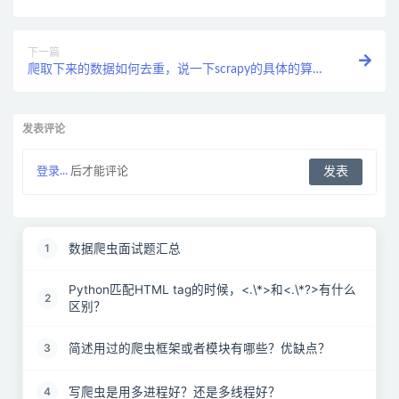
下一篇
爬取下来的数据如何去重，说一下scrapy的具体的算法
依据？
发表评论
登录...
后才能评论
数据爬虫面试题汇总
1
Python匹配HTML tag的时候，<.\*>和<.\*?>有什么
2
区别？
简述用过的爬虫框架或者模块有哪些？优缺点？
3
写爬虫是用多进程好？还是多线程好？
4