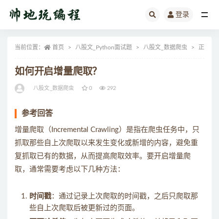
登录
全部
当前位置：
首页
八股文_Python面试题
八股文_数据爬虫
正文
如何开启增量爬取？
八股文_数据爬虫
0
292
参考回答
增量爬取（Incremental Crawling）是指在爬虫任务中，只
抓取那些自上次爬取以来发生变化或新增的内容，避免重
复抓取已有的数据，从而提高爬取效率。要开启增量爬
取，通常需要考虑以下几种方法：
时间戳
：通过记录上次爬取的时间戳，之后只爬取那
些自上次爬取后被更新过的页面。