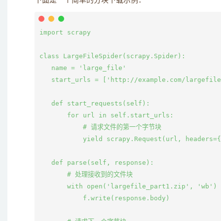
下面是一个简单的分块下载示例：
import scrapy

class LargeFileSpider(scrapy.Spider):

   name = 'large_file'

   start_urls = ['http://example.com/largefile
   def start_requests(self):

       for url in self.start_urls:

           # 请求文件的第一个字节块

           yield scrapy.Request(url, headers={
   def parse(self, response):

       # 处理接收到的文件块

       with open('largefile_part1.zip', 'wb') 
           f.write(response.body)
