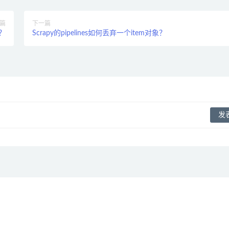
篇
下一篇
？
Scrapy的pipelines如何丢弃一个item对象？