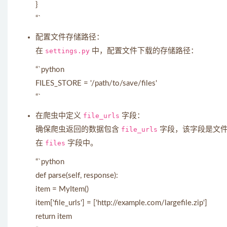
}
“`
配置文件存储路径：
在
settings.py
中，配置文件下载的存储路径：
“`python
FILES_STORE = '/path/to/save/files'
“`
在爬虫中定义
file_urls
字段：
确保爬虫返回的数据包含
file_urls
字段，该字段是文件的
在
files
字段中。
“`python
def parse(self, response):
item = MyItem()
item['file_urls'] = ['http://example.com/largefile.zip']
return item