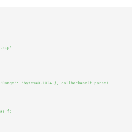
.zip']

'Range': 'bytes=0-1024'}, callback=self.parse)

as f:
