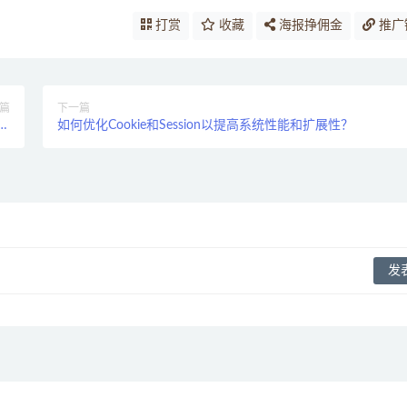
打赏
收藏
海报挣佣金
推广
篇
下一篇
安
如何优化Cookie和Session以提高系统性能和扩展性？
？