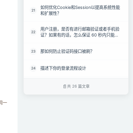
。
如何优化Cookie和Session以提高系统性能
21
和扩展性？
用户注册，是否有进行邮箱验证或者手机验
22
证？如果有的话，怎么保证 60 秒内只能发
送一次验证码？
那如何防止验证码接口被刷？
23
描述下你的登录流程设计
24
如果同一个用户同时在多个终端登录，你是
共 26 篇文章
25
如何处理？
到同一
考虑过单点登录问题吗？如果以后多个应用
26
想同用同一套登陆系统，登陆这块应该如何
设计？