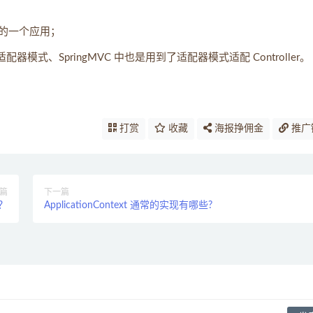
典的一个应用；
了适配器模式、SpringMVC 中也是用到了适配器模式适配 Controller。
打赏
收藏
海报挣佣金
推广
篇
下一篇
些？
ApplicationContext 通常的实现有哪些?