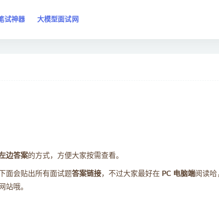
笔试神器
大模型面试网
左边答案
的方式，方便大家按需查看。
下面会贴出所有面试题
答案链接
，不过大家最好在
PC 电脑端
阅读哈
网站哦。