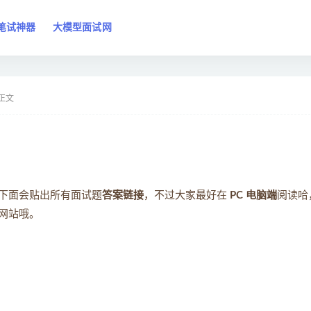
笔试神器
大模型面试网
正文
下面会贴出所有面试题
答案链接
，不过大家最好在
PC 电脑端
阅读哈
网站哦。