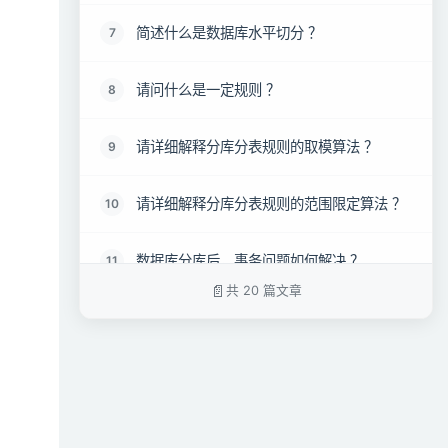
简述什么是数据库水平切分 ？
7
请问什么是一定规则 ？
8
请详细解释分库分表规则的取模算法 ？
9
请详细解释分库分表规则的范围限定算法 ？
10
数据库分库后，事务问题如何解决 ？
11
共 20 篇文章
详细阐述数据库中间件对比 ？
12
为了避免数据热点问题如何选择分表策略 ？
13
简述分表要停服嘛？不停服怎么做？
14