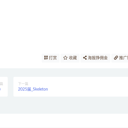
打赏
收藏
海报挣佣金
推广
篇
下一篇
看）
2025届_Skeleton