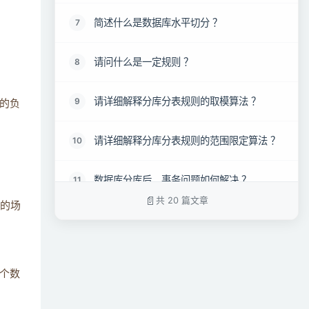
简述什么是数据库水平切分 ？
7
请问什么是一定规则 ？
8
请详细解释分库分表规则的取模算法 ？
9
的负
请详细解释分库分表规则的范围限定算法 ？
10
数据库分库后，事务问题如何解决 ？
11
共 20 篇文章
分的场
详细阐述数据库中间件对比 ？
12
为了避免数据热点问题如何选择分表策略 ？
13
一个数
简述分表要停服嘛？不停服怎么做？
14