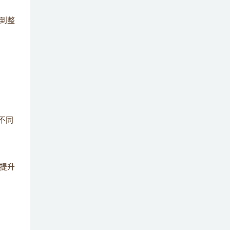
简述如何评估分库数量 ？
到整
15
列举目前主流的分库分表中间件 ？
16
如何生成全局唯一的分布式ID ？
17
简述分库分表后的分页的处理方案 ？
18
不同
分库分表之后order by,group by等聚合函
19
数处理方案 ？
提升
阐述分表之后跨节点Join关联问题 ？
20