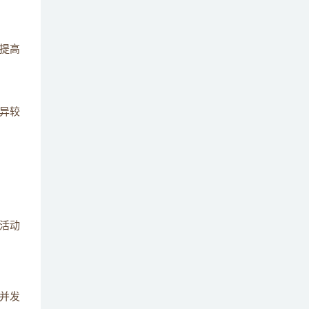
提高
异较
活动
并发