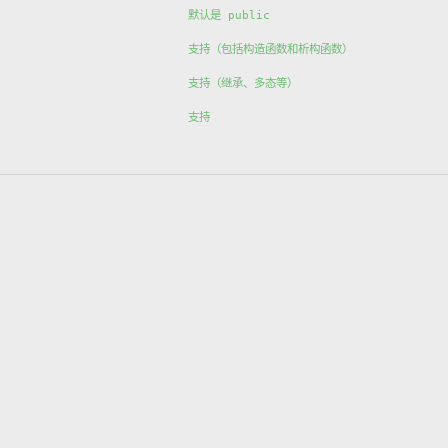
默认是 
public
支持（包括构造函数和析构函数）
支持（继承、多态等）
支持