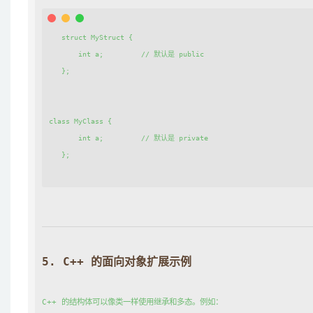
   struct MyStruct {

       int a;         // 默认是 public

   };

class MyClass {

       int a;         // 默认是 private

   };

5. 
C++ 的面向对象扩展示例
C++ 的结构体可以像类一样使用继承和多态。例如：