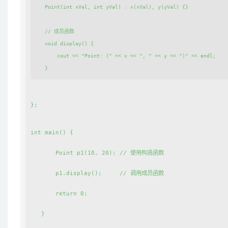
   Point(int xVal, int yVal) : x(xVal), y(yVal) {}

   // 成员函数

   void display() {

       cout << "Point: (" << x << ", " << y << ")" << endl;

};
int main() {
       Point p1(10, 20); // 使用构造函数
       p1.display();     // 调用成员函数
       return 0;
   }