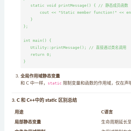
   static void printMessage() { // 静态成员函数

       cout << "Static member function!" << en
   }

};

int main() {

   Utility::printMessage(); // 直接通过类名调用

   return 0;

全局作用域静态变量
和 C 中一样，
static
限制变量和函数的作用域，仅在声
3.
C 和 C++中的 static 区别总结
用途
C语言
局部静态变量
生命周期延长