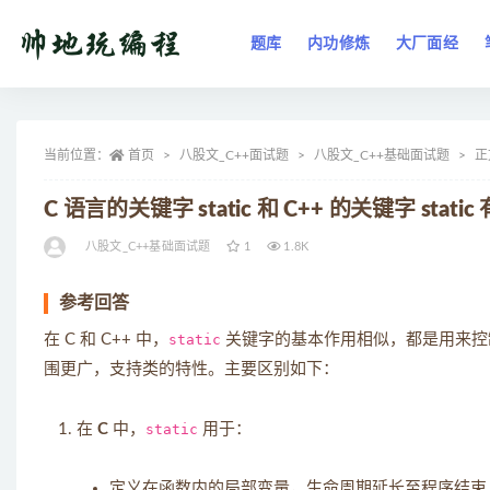
题库
内功修炼
大厂面经
全部
当前位置：
首页
八股文_C++面试题
八股文_C++基础面试题
正
C 语言的关键字 static 和 C++ 的关键字 stat
八股文_C++基础面试题
1
1.8K
参考回答
在 C 和 C++ 中，
static
关键字的基本作用相似，都是用来控制
围更广，支持类的特性。主要区别如下：
在
C
中，
static
用于：
定义在函数内的局部变量，生命周期延长至程序结束