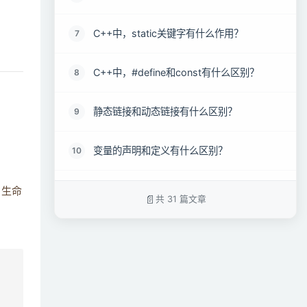
C++中，static关键字有什么作用？
7
C++中，#define和const有什么区别？
8
静态链接和动态链接有什么区别？
9
变量的声明和定义有什么区别？
10
typedef 和define 有什么区别？
11
，生命
共 31 篇文章
final和override关键字
12
宏定义和函数有何区别？
13
sizeof 和strlen 的区别
14