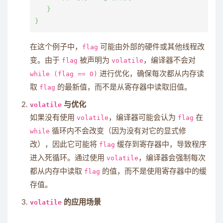
   }

在这个例子中，
flag
可能由外部的硬件或其他线程改
变。由于
flag
被声明为
volatile
，编译器不会对
while (flag == 0)
进行优化，确保每次都从内存读
取
flag
的最新值，而不是从寄存器中读取旧值。
volatile
与优化
如果没有使用
volatile
，编译器可能会认为
flag
在
while
循环内不会改变（因为没有对它的显式修
改），因此它可能将
flag
缓存到寄存器中，导致程序
进入死循环。通过使用
volatile
，编译器会强制每次
都从内存中读取
flag
的值，而不是使用寄存器中的缓
存值。
volatile
的应用场景