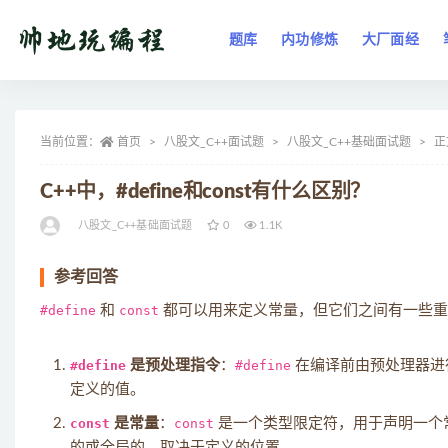
题库
内功修炼
大厂面经
全部
当前位置：
首页
八股文_C++面试题
八股文_C++基础面试题
正
C++中，#define和const有什么区别？
八股文_C++基础面试题
0
1.1K
参考回答
#define
和
const
都可以用来定义常量，但它们之间有一些重
#define
是预处理指令
：
#define
在编译前由预处理器进
定义的值。
const
是常量
：
const
是一个类型限定符，用于声明一个
的或全局的，取决于定义的位置。