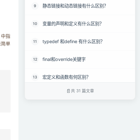
静态链接和动态链接有什么区别？
9
变量的声明和定义有什么区别？
10
中指
typedef 和define 有什么区别？
11
是简单
final和override关键字
12
宏定义和函数有何区别？
13
共 31 篇文章
sizeof 和strlen 的区别
14
简述strcpy、sprintf 与memcpy 的区别
15
结构体可以直接赋值吗
16