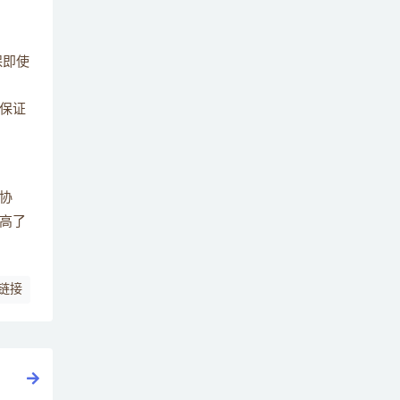
Nacos服务是如何判定服务实例的状态？
22
保即使
简述Nacos如何共享配置 ？
23
保证
协
提高了
链接