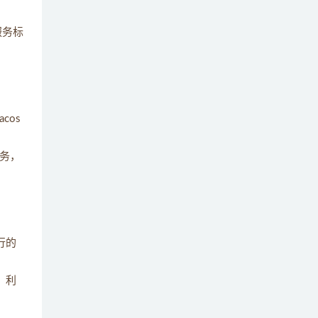
简述什么是Nacos的自我保护机制 ？
14
服务标
请列举Nacos支持哪些协议？
15
Nacos配置中心宕机了，我们的服务还可以
16
读取到配置信息吗?
cos
简述 Nacos和Eureka区别 ?
17
服务，
简述Nacos中的保护阈值的作用 ?
18
简述Nacos中保证的是CP还是AP？
19
行的
Nacos的就近访问是什么意思？
20
成，利
Nacos中的负载均衡底层是如何实现的?
21