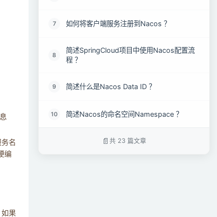
如何将客户端服务注册到Nacos ？
7
简述SpringCloud项目中使用Nacos配置流
8
程 ？
简述什么是Nacos Data ID ？
9
简述Nacos的命名空间Namespace ？
10
息
共 23 篇文章
简述什么是业务隔离-Group分组 ？
11
服务名
硬编
简述Nacos生产环境部署的基本流程和配置
12
？
简述Nacos的集群部署模式 ？
13
，如果