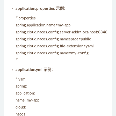
application.properties 示例
：
“`properties
spring.application.name=my-app
spring.cloud.nacos.config.server-addr=localhost:8848
spring.cloud.nacos.config.namespace=public
spring.cloud.nacos.config.file-extension=yaml
spring.cloud.nacos.config.name=my-config
“`
application.yml 示例
：
“`yaml
spring:
application:
name: my-app
cloud:
nacos: