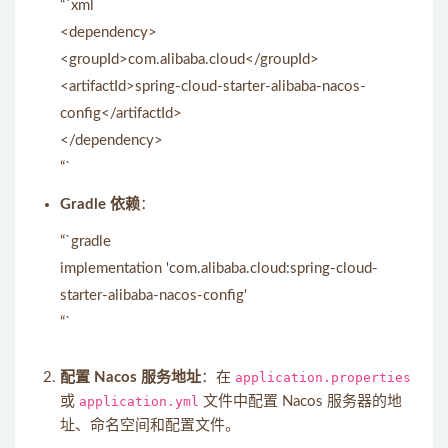
“`xml
<dependency>
<groupId>com.alibaba.cloud</groupId>
<artifactId>spring-cloud-starter-alibaba-nacos-
config</artifactId>
</dependency>
“`
Gradle 依赖
：
“`gradle
implementation 'com.alibaba.cloud:spring-cloud-
starter-alibaba-nacos-config'
“`
配置 Nacos 服务地址
：在
application.properties
或
application.yml
文件中配置 Nacos 服务器的地
址、命名空间和配置文件。