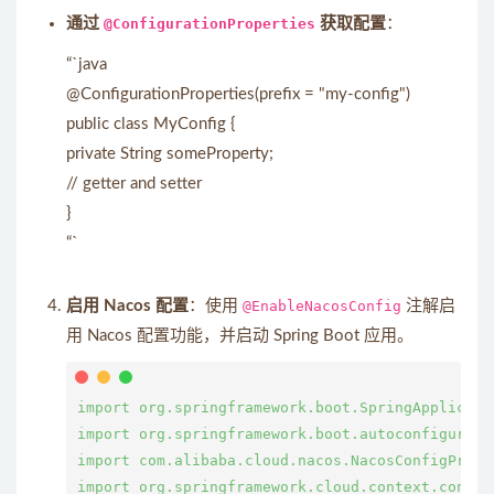
通过
@ConfigurationProperties
获取配置
：
“`java
@ConfigurationProperties(prefix = "my-config")
public class MyConfig {
private String someProperty;
// getter and setter
}
“`
启用 Nacos 配置
：使用
@EnableNacosConfig
注解启
用 Nacos 配置功能，并启动 Spring Boot 应用。
import org.springframework.boot.SpringApplicatio
import org.springframework.boot.autoconfigure.S
import com.alibaba.cloud.nacos.NacosConfigProper
import org.springframework.cloud.context.config