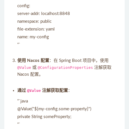
config:
server-addr: localhost:8848
namespace: public
file-extension: yaml
name: my-config
“`
使用 Nacos 配置
：在 Spring Boot 项目中，使用
@Value
或
@ConfigurationProperties
注解获取
Nacos 配置。
通过
@Value
注解获取配置
：
“`java
@Value("${my-config.some-property}")
private String someProperty;
“`