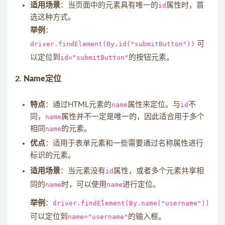
适用场景
：当页面中的元素具有唯一的
id
属性时，首
选这种方式。
举例
：
driver.findElement(By.id("submitButton"))
可
以定位到
id="submitButton"
的按钮元素。
2.
Name定位
特点
：通过HTML元素的
name
属性来定位。与
id
不
同，
name
属性并不一定是唯一的，因此适合用于多个
相同
name
的元素。
优点
：适用于表单元素和一些需要通过名称属性进行
标识的元素。
适用场景
：当元素没有
id
属性，或者多个元素共享相
同的
name
时，可以使用
name
进行定位。
举例
：
driver.findElement(By.name("username"))
可以定位到
name="username"
的输入框。