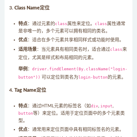
3.
Class Name定位
特点
：通过元素的
class
属性来定位。
class
属性通常
是非唯一的，多个元素可以拥有相同的类名。
优点
：适合在多个元素共享相同样式或功能时使用。
适用场景
：当元素具有相同类名时，适合通过
class
来
定位，尤其是样式和布局相同的元素。
举例
：
driver.findElement(By.className("login-
button"))
可以定位到类名为
login-button
的元素。
4.
Tag Name定位
特点
：通过HTML元素的标签名（如
div
,
input
,
button
等）来定位。适用于定位页面中的多个元素类
型。
优点
：通常用来定位页面中具有相同标签名的元素。