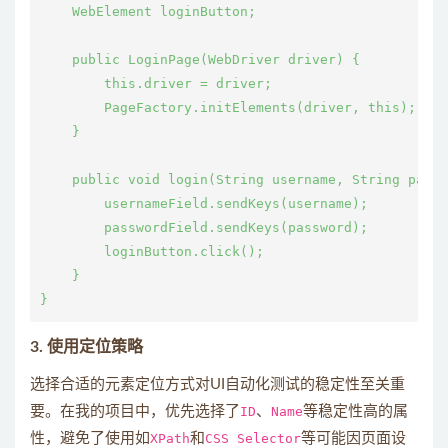
    WebElement loginButton;

    public LoginPage(WebDriver driver) {

        this.driver = driver;

        PageFactory.initElements(driver, this);

    }

    public void login(String username, String passw
        usernameField.sendKeys(username);

        passwordField.sendKeys(password);

        loginButton.click();

    }

3. 使用定位策略
选择合适的元素定位方式对UI自动化测试的稳定性至关重
要。在我的项目中，优先选择了
ID
、
Name
等稳定性高的属
性，避免了使用如
XPath
和
CSS Selector
等可能因页面设