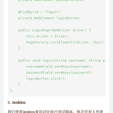
    @FindBy(id = "login")

    private WebElement loginButton;

    public LoginPage(WebDriver driver) {

        this.driver = driver;

        PageFactory.initElements(driver, this);

    }

    public void login(String username, String passw
        usernameField.sendKeys(username);

        passwordField.sendKeys(password);

        loginButton.click();

    }

5.
Jenkins
我们使用
Jenkins
来自动化执行测试脚本。每次开发人员提