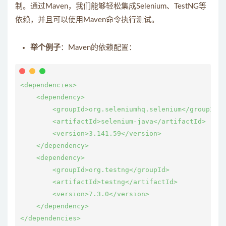
制。通过Maven，我们能够轻松集成Selenium、TestNG等
依赖，并且可以使用Maven命令执行测试。
举个例子
：Maven的依赖配置：
<dependencies>

    <dependency>

        <groupId>org.seleniumhq.selenium</groupId>

        <artifactId>selenium-java</artifactId>

        <version>3.141.59</version>

    </dependency>

    <dependency>

        <groupId>org.testng</groupId>

        <artifactId>testng</artifactId>

        <version>7.3.0</version>

    </dependency>
