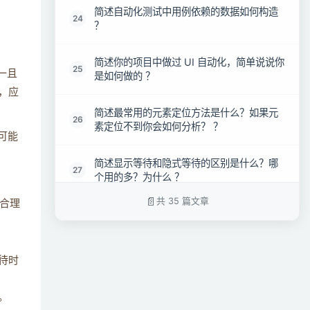
简述自动化测试中用例依赖的数据如何构造
24
？
简述你的项目中做过 UI 自动化，简单说说你
25
唯一且
是如何做的 ？
，应
简述最常用的元素定位方法是什么？如果元
26
素定位不到你会如何分析？ ？
可能
简述显示等待和隐式等待的区别是什么？哪
27
个用的多？为什么 ？
共 35 篇文章
合理
简述有没有做过二次封装？封装了哪些方
28
法？简单的描述下 ？
待时
简述桌面应用如何实现的自动化？有没有解
29
决方案 ？
。