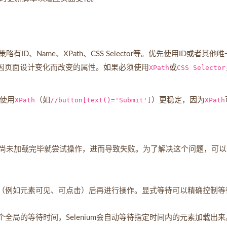
、Name、XPath、CSS Selector等。优先使用ID或者其他
因页面设计变化而改变的属性。如果必须使用
XPath
或
CSS Selector
使用
XPath
（如
//button[text()='Submit']
）更稳定，因为
XPath
尚未加载完毕就尝试操作，进而导致失败。为了解决这个问题，可以
（例如元素可见、可点击）后再进行操作。显式等待可以精确控制等
全局的等待时间，Selenium会自动等待指定时间内的元素加载出来